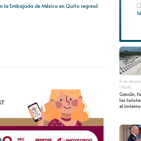
en la Embajada de México en Quito regresó
t
11 de dicie
/
Rudy
Cancún, fa
los turist
el invierno