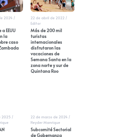
 de 2024
/
22 de abril de 2022
/
Editor
 a EEUU
Más de 200 mil
n la
turistas
obre caso
internacionales
 Zambada
disfrutaron las
vacaciones de
Semana Santa en la
zona norte y sur de
Quintana Roo
e 2025
/
22 de marzo de 2024
/
rique
Heyder Manrique
AN
Subcomité Sectorial
de Gobernanza