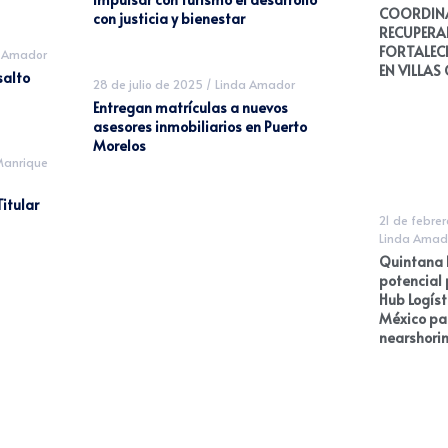
COORDIN
con justicia y bienestar
RECUPERA
FORTALECE
 Amador
EN VILLAS
salto
28 de julio de 2025
/
Linda Amador
Entregan matrículas a nuevos
asesores inmobiliarios en Puerto
Morelos
Manrique
itular
21 de febre
Linda Amad
Quintana R
potencial 
Hub Logíst
México par
nearshori