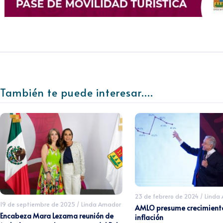
También te puede interesar....
23 de febrero de 2024
/
Linda
19 de septiembre de 2025
/
Linda Amador
AMLO presume crecimiento
Encabeza Mara Lezama reunión de
inflación