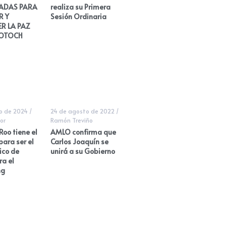
ADAS PARA
realiza su Primera
R Y
Sesión Ordinaria
R LA PAZ
 OTOCH
ro de 2024
/
24 de agosto de 2022
/
or
Ramón Treviño
oo tiene el
AMLO confirma que
para ser el
Carlos Joaquín se
ico de
unirá a su Gobierno
a el
ng