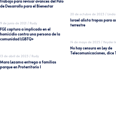
trabajo para revisar avances del Polo
de Desarrollo para el Bienestar
20 de octubre de 2023
/
Linda
Israel alista tropas para a
9 de junio de 2021
/
Rudy
terrestre
FGE captura a implicado en el
homicidio contra una persona de la
comunidad LGBTQ+
14 de mayo de 2025
/
Heyder 
No hay censura en Ley de
Telecomunicaciones, dice T
13 de abril de 2023
/
Rudy
Mara Lezama entrega a familias
parque en Proterritorio 1