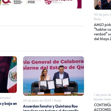
30 de julio
Rudy
AMLO pide
“hablar co
verdad” s
del Mayo
1 de junio d
 Amador
Heyder Man
20 de junio de 2023
/
Rudy
 y baja en
CONTINÚ
Acuerdan Fonatur y Quintana Roo
ACCIONES
impulsar con turismo el desarrollo