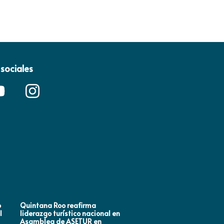
sociales
o
Quintana Roo reafirma
Mara Lezama impulsa en
l
liderazgo turístico nacional en
Houston, Estados Unidos
Asamblea de ASETUR en
estrategias de promoción