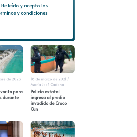
He leído y acepto los
érminos y condiciones
mbre de 2023
18 de marzo de 2021
/
María José Cadena
vorito para
Policía estatal
as durante
ingresa al predio
invadido de Croco
Cun