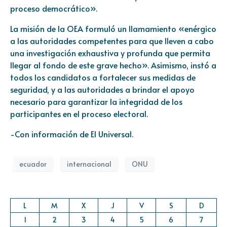
proceso democrático».
La misión de la OEA formuló un llamamiento «enérgico
a las autoridades competentes para que lleven a cabo
una investigación exhaustiva y profunda que permita
llegar al fondo de este grave hecho». Asimismo, instó a
todos los candidatos a fortalecer sus medidas de
seguridad, y a las autoridades a brindar el apoyo
necesario para garantizar la integridad de los
participantes en el proceso electoral.
-Con información de El Universal.
ecuador
internacional
ONU
L
M
X
J
V
S
D
1
2
3
4
5
6
7