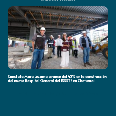
Constata Mara Lezama avance del 42% en la construcción
Pró
del nuevo Hospital General del ISSSTE en Chetumal
co
Política de privacidad / Términos y condiciones