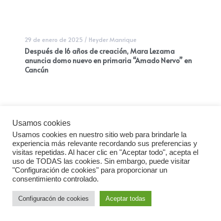
29 de enero de 2025
/
Heyder Manrique
Después de 16 años de creación, Mara Lezama
anuncia domo nuevo en primaria “Amado Nervo” en
Cancún
Usamos cookies
Usamos cookies en nuestro sitio web para brindarle la
experiencia más relevante recordando sus preferencias y
visitas repetidas. Al hacer clic en "Aceptar todo", acepta el
uso de TODAS las cookies. Sin embargo, puede visitar
"Configuración de cookies" para proporcionar un
consentimiento controlado.
Configuracón de cookies
Aceptar todas
3 de enero de 2025
/
Rudy
Desmienten en la mañanera reportaje del NYT sobre