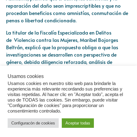
reparación del daño sean imprescriptibles y que no
procedan beneficios como amnistías, conmutación de
penas o libertad condicionada.
La titular de la Fiscalía Especializada en Delitos
de
Violencia
contra las Mujeres, Maribel Bojorges
Beltrán, explicó que la propuesta obliga a que las
investigaciones se desarrollen con perspectiva de
género, debida diligencia reforzada, análisis de
contexto y coordinación entre las instituciones de
seguridad y procuración de justicia.
Usamos cookies
Usamos cookies en nuestro sitio web para brindarle la
Por su parte, la subsecretaria del Derecho a una Vida
experiencia más relevante recordando sus preferencias y
visitas repetidas. Al hacer clic en "Aceptar todo", acepta el
Libre de Violencias de la Secretaría de las Mujeres,
uso de TODAS las cookies. Sin embargo, puede visitar
Ingrid Gómez Saracíbar, destacó que la iniciativa
"Configuración de cookies" para proporcionar un
fortalece los derechos de las víctimas directas e
consentimiento controlado.
indirectas, incluyendo acceso a la justicia, atención
Configuracón de cookies
Aceptar todas
médica y psicológica, asistencia jurídica gratuita,
medidas de protección para niñas, niños y