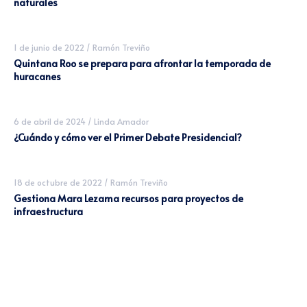
naturales
1 de junio de 2022
/
Ramón Treviño
Quintana Roo se prepara para afrontar la temporada de
huracanes
6 de abril de 2024
/
Linda Amador
¿Cuándo y cómo ver el Primer Debate Presidencial?
18 de octubre de 2022
/
Ramón Treviño
Gestiona Mara Lezama recursos para proyectos de
infraestructura