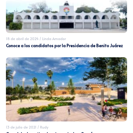
18 de abril de 2024
/
Linda Amador
Conoce a los candidatos por la Presidencia de Benito Juárez
13 de julio de 2021
/
Rudy