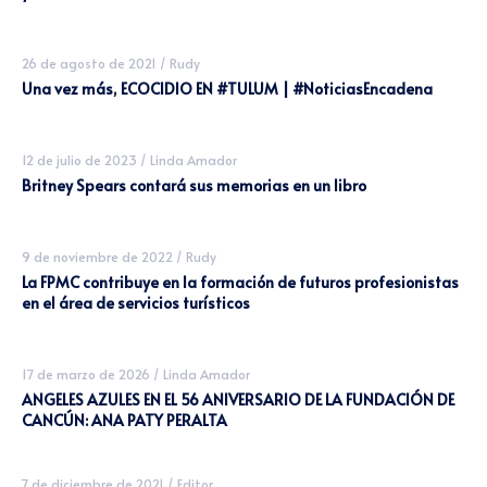
26 de agosto de 2021
/
Rudy
Una vez más, ECOCIDIO EN #TULUM | #NoticiasEncadena
12 de julio de 2023
/
Linda Amador
Britney Spears contará sus memorias en un libro
9 de noviembre de 2022
/
Rudy
La FPMC contribuye en la formación de futuros profesionistas
en el área de servicios turísticos
17 de marzo de 2026
/
Linda Amador
ANGELES AZULES EN EL 56 ANIVERSARIO DE LA FUNDACIÓN DE
CANCÚN: ANA PATY PERALTA
7 de diciembre de 2021
/
Editor