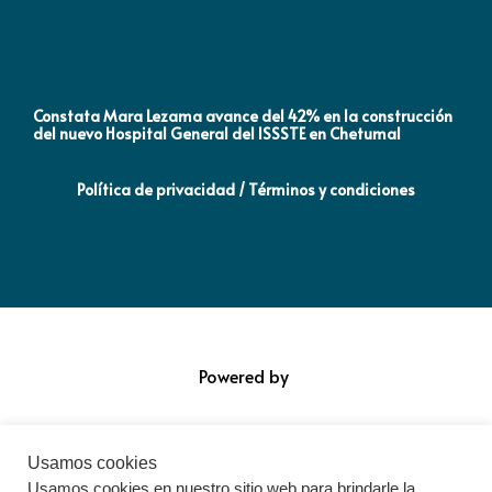
Constata Mara Lezama avance del 42% en la construcción
Pró
del nuevo Hospital General del ISSSTE en Chetumal
co
Política de privacidad / Términos y condiciones
Powered by
Usamos cookies
Usamos cookies en nuestro sitio web para brindarle la