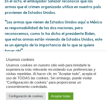
En el acto, el embajador Salazar reconoció que las
armas que el crimen organizado utiliza en nuestro país
provienen de Estados Unidos.
“Las armas que vienen de Estados Unidos aquí a México
es responsabilidad de las dos naciones, pero
reconocemos, como lo ha dicho el presidente Biden,
que estas armas están viniendo de Estados Unidos, este
es un ejemplo de la importancia de lo que se quiere
hacer ahí”.
Usamos cookies
Usamos cookies en nuestro sitio web para brindarle la
La Casa de la Cultura de
experiencia más relevante recordando sus preferencias y
visitas repetidas. Al hacer clic en "Aceptar todo", acepta el
Chetumal celebra su
uso de TODAS las cookies. Sin embargo, puede visitar
"Configuración de cookies" para proporcionar un
cuarenta y cuatro
consentimiento controlado.
aniversario
Configuracón de cookies
Aceptar todas