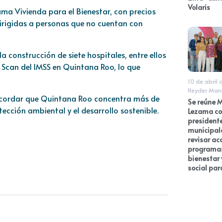
Volaris
ama Vivienda para el Bienestar, con precios
irigidas a personas que no cuentan con
a construcción de siete hospitales, entre ellos
T Scan del IMSS en Quintana Roo, lo que
10 de abril
Heyder Man
ecordar que Quintana Roo concentra más de
Se reúne 
cción ambiental y el desarrollo sostenible.
Lezama co
president
municipal
revisar ac
programa
bienestar y
social par