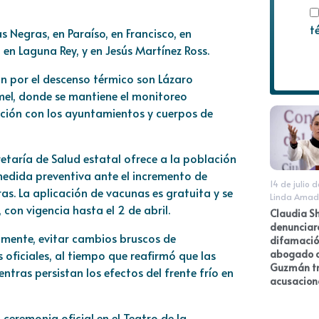
t
s Negras, en Paraíso, en Francisco, en
, en Laguna Rey, y en Jesús Martínez Ross.
n por el descenso térmico son Lázaro
umel, donde se mantiene el monitoreo
ción con los ayuntamientos y cuerpos de
etaría de Salud estatal ofrece a la población
edida preventiva ante el incremento de
14 de julio 
s. La aplicación de vacunas es gratuita y se
Linda Amad
con vigencia hasta el 2 de abril.
Claudia S
denunciar
mente, evitar cambios bruscos de
difamació
oficiales, al tiempo que reafirmó que las
abogado d
Guzmán t
tras persistan los efectos del frente frío en
acusacion
eremonia oficial en el Teatro de la