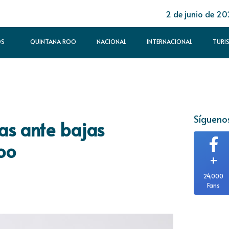
2 de junio de 2
OS
QUINTANA ROO
NACIONAL
INTERNACIONAL
TURI
Síguenos
as ante bajas
oo
+
24,000
Fans