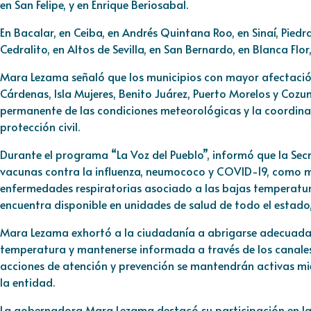
en San Felipe, y en Enrique Beriosabal.
En Bacalar, en Ceiba, en Andrés Quintana Roo, en Sinaí, Piedra
Cedralito, en Altos de Sevilla, en San Bernardo, en Blanca Flor
Mara Lezama señaló que los municipios con mayor afectació
Cárdenas, Isla Mujeres, Benito Juárez, Puerto Morelos y Coz
permanente de las condiciones meteorológicas y la coordina
protección civil.
Durante el programa “La Voz del Pueblo”, informó que la Secr
vacunas contra la influenza, neumococo y COVID-19, como m
enfermedades respiratorias asociado a las bajas temperatura
encuentra disponible en unidades de salud de todo el estado, 
Mara Lezama exhortó a la ciudadanía a abrigarse adecuada
temperatura y mantenerse informada a través de los canales 
acciones de atención y prevención se mantendrán activas mien
la entidad.
La gobernadora Mara Lezama destacó su participación en la c