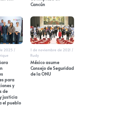
Cancún
 de 2025
/
1 de noviembre de 2021
/
rique
Rudy
Mara
México asume
n
Consejo de Seguridad
es
de la ONU
es para
ciones y
s de
 justicia
a el pueblo