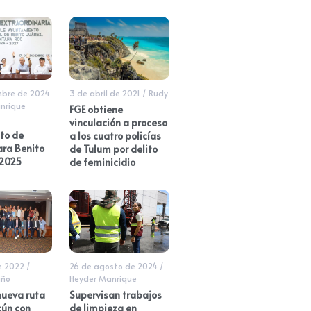
mbre de 2024
3 de abril de 2021
/
Rudy
nrique
FGE obtiene
vinculación a proceso
to de
a los cuatro policías
ara Benito
de Tulum por delito
 2025
de feminicidio
e 2022
/
26 de agosto de 2024
/
iño
Heyder Manrique
ueva ruta
Supervisan trabajos
ún con
de limpieza en