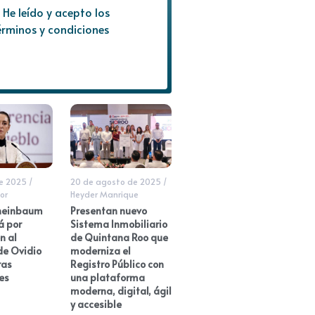
He leído y acepto los
érminos y condiciones
de 2025
/
20 de agosto de 2025
/
or
Heyder Manrique
heinbaum
Presentan nuevo
á por
Sistema Inmobiliario
n al
de Quintana Roo que
e Ovidio
moderniza el
ras
Registro Público con
es
una plataforma
moderna, digital, ágil
y accesible