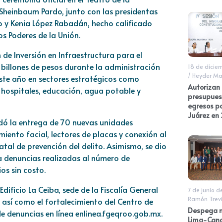
Sheinbaum Pardo, junto con las presidentas
lo y Kenia López Rabadán, hecho calificado
os Poderes de la Unión.
 de Inversión en Infraestructura para el
 billones de pesos durante la administración
18 de dicie
/
Heyder Ma
 este año en sectores estratégicos como
Autorizan
, hospitales, educación, agua potable y
presupues
egresos p
Juárez en
ordó la entrega de 70 nuevas unidades
ento facial, lectores de placas y conexión al
tal de prevención del delito. Asimismo, se dio
a denuncias realizadas al número de
os sin costo.
Edificio La Ceiba, sede de la Fiscalía General
7 de junio d
Ramón Trev
, así como el fortalecimiento del Centro de
Despega n
de denuncias en línea enlinea.fgeqroo.gob.mx.
Lima-Canc