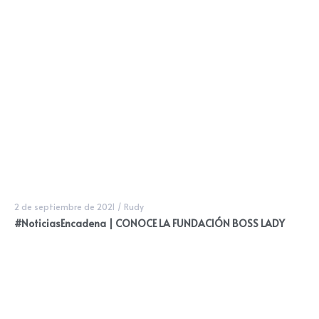
2 de septiembre de 2021
/
Rudy
#NoticiasEncadena | CONOCE LA FUNDACIÓN BOSS LADY