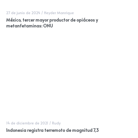
27 de junio de 2024
/
Heyder Manrique
México, tercer mayor productor de opiáceos y
metanfetaminas: ONU
14 de diciembre de 2021
/
Rudy
Indonesia registra terremoto de magnitud 7,3