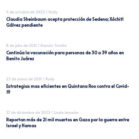
4 de octubre de 2023
/
Rudy
Claudia Sheinbaum acepta protección de Sedena; Xóchitl
Gálvez pendiente
8 de julio de 2021
/
Ramón Treviño
Continúa la vacunación para personas de 30 a 39 años en
Benito Juárez
25 de enero de 2021
/
Rudy
Estrategias mas eficientes en Quintana Roo contra el Covid-
19
27 de diciembre de 2023
/
Linda Amador
Reportan más de 21 mil muertos en Gaza por la guerra entre
Israel y Hamas