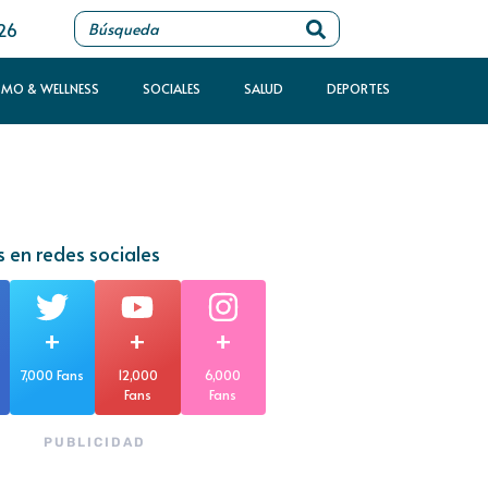
026
SMO & WELLNESS
SOCIALES
SALUD
DEPORTES
 en redes sociales
+
+
+
7,000 Fans
12,000
6,000
Fans
Fans
PUBLICIDAD