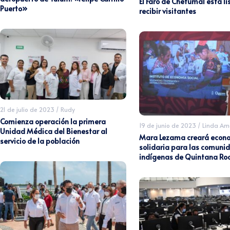
El Faro de Chetumal está li
Puerto»
recibir visitantes
21 de julio de 2023
/
Rudy
Comienza operación la primera
19 de junio de 2023
/
Linda Am
Unidad Médica del Bienestar al
Mara Lezama creará econ
servicio de la población
solidaria para las comuni
indígenas de Quintana Ro