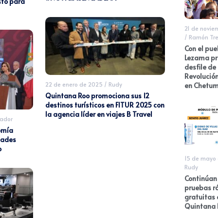
sto para
21 de novie
/
Ramón Tre
Con el pu
Lezama pr
desfile de 
Revolució
22 de enero de 2025
/
Rudy
en Chetum
Quintana Roo promociona sus 12
destinos turísticos en FITUR 2025 con
la agencia líder en viajes B Travel
ador
omía
dades
o
15 de mayo 
Rudy
Continúan 
pruebas r
gratuitas 
Quintana 