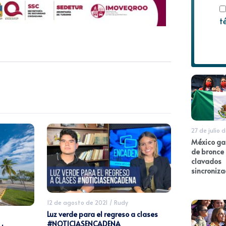
t
27 de julio 
México ga
de bronce
clavados
sincroniza
12 de agosto de 2021
/
Rudy
Luz verde para el regreso a clases
#NOTICIASENCADENA