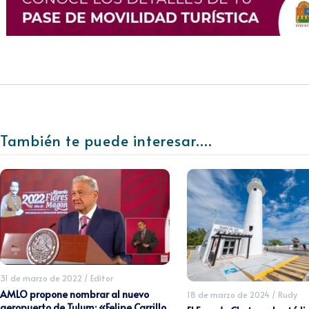
También te puede interesar....
31 de marzo de 2022
/
Editor
AMLO propone nombrar al nuevo
18 de marzo de 2024
/
Rudy
aeropuerto de Tulum: «Felipe Carrillo