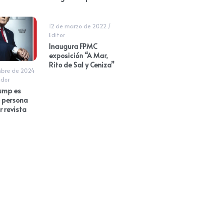
12 de marzo de 2022
/
Editor
Inaugura FPMC
exposición “A Mar,
Rito de Sal y Ceniza”
mbre de 2024
dor
ump es
 persona
r revista