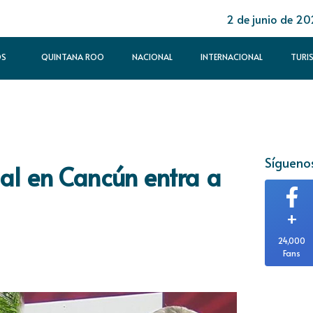
2 de junio de 2
OS
QUINTANA ROO
NACIONAL
INTERNACIONAL
TURI
Síguenos
al en Cancún entra a
+
24,000
Fans