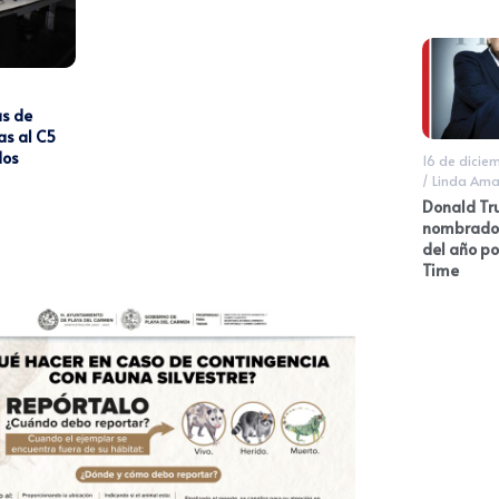
as de
as al C5
dos
16 de dicie
/
Linda Ama
Donald Tr
nombrado
del año po
Time