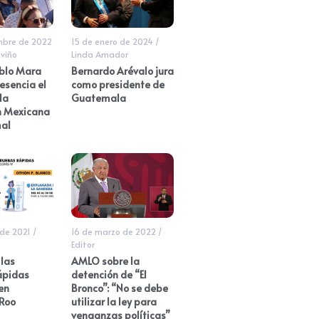
mbre de 2022
15 de enero de 2024
/
viño
Linda Amador
eblo Mara
Bernardo Arévalo jura
esencia el
como presidente de
la
Guatemala
n Mexicana
al
de 2021
/
16 de marzo de 2022
/
Editor
las
AMLO sobre la
ápidas
detención de “El
en
Bronco”: “No se debe
Roo
utilizar la ley para
venganzas políticas”