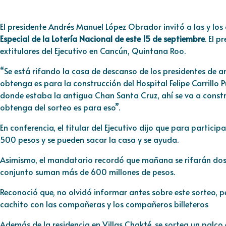
El presidente Andrés Manuel López Obrador invitó a las y los
Especial de la Lotería Nacional de este 15 de septiembre
. El 
extitulares del Ejecutivo en Cancún, Quintana Roo.
“Se está rifando la casa de descanso de los presidentes de ant
obtenga es para la construcción del Hospital Felipe Carrillo
donde estaba la antigua Chan Santa Cruz, ahí se va a constru
obtenga del sorteo es para eso”.
En conferencia, el titular del Ejecutivo dijo que para particip
500 pesos y se pueden sacar la casa y se ayuda.
Asimismo, el mandatario recordó que mañana se rifarán dos p
conjunto suman más de 600 millones de pesos.
Reconoció que, no olvidó informar antes sobre este sorteo,
cachito con las compañeras y los compañeros billeteros
Además de la residencia en Villas Chakté, se sortea un palco 