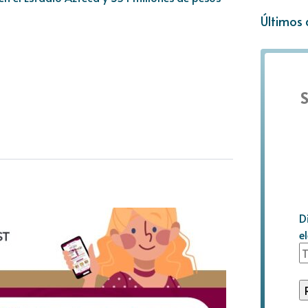
Últimos 
S
D
e