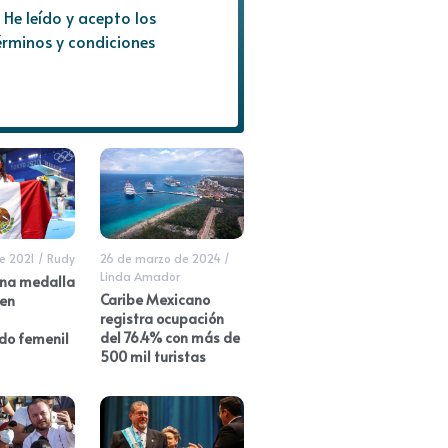
He leído y acepto los
érminos y condiciones
de 2021
/
Rudy
26 de marzo de 2024
/
Linda Amador
na medalla
Caribe Mexicano
 en
registra ocupación
del 76.4% con más de
do femenil
500 mil turistas