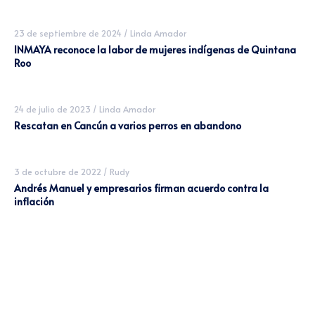
23 de septiembre de 2024
/
Linda Amador
INMAYA reconoce la labor de mujeres indígenas de Quintana
Roo
24 de julio de 2023
/
Linda Amador
Rescatan en Cancún a varios perros en abandono
3 de octubre de 2022
/
Rudy
Andrés Manuel y empresarios firman acuerdo contra la
inflación