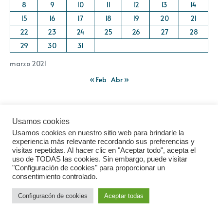
8
9
10
11
12
13
14
15
16
17
18
19
20
21
22
23
24
25
26
27
28
29
30
31
marzo 2021
« Feb
Abr »
Usamos cookies
Usamos cookies en nuestro sitio web para brindarle la
experiencia más relevante recordando sus preferencias y
visitas repetidas. Al hacer clic en "Aceptar todo", acepta el
uso de TODAS las cookies. Sin embargo, puede visitar
"Configuración de cookies" para proporcionar un
consentimiento controlado.
Síguenos en redes sociales
Configuracón de cookies
Aceptar todas
Últimos Artículos