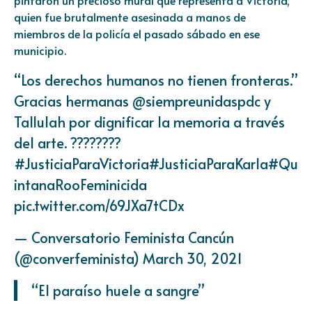
quien fue brutalmente asesinada a manos de
miembros de la policía el pasado sábado en ese
municipio.
“Los derechos humanos no tienen fronteras.”
Gracias hermanas @siempreunidaspdc y
Tallulah por dignificar la memoria a través
del arte. ????????
#JusticiaParaVictoria
#JusticiaParaKarla
#Qu
intanaRooFeminicida
pic.twitter.com/69JXa7tCDx
— Conversatorio Feminista Cancún
(@converfeminista)
March 30, 2021
“El paraíso huele a sangre”