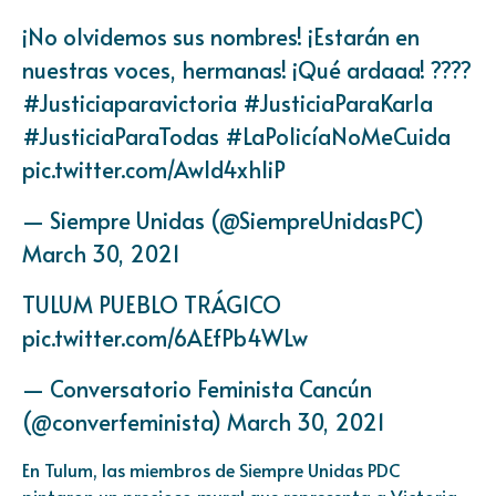
¡No olvidemos sus nombres! ¡Estarán en
nuestras voces, hermanas! ¡Qué ardaaa! ????
#Justiciaparavictoria
#JusticiaParaKarla
#JusticiaParaTodas
#LaPolicíaNoMeCuida
pic.twitter.com/Awld4xhliP
— Siempre Unidas (@SiempreUnidasPC)
March 30, 2021
TULUM PUEBLO TRÁGICO
pic.twitter.com/6AEfPb4WLw
— Conversatorio Feminista Cancún
(@converfeminista)
March 30, 2021
En Tulum, las miembros de Siempre Unidas PDC
pintaron un precioso mural que representa a Victoria,