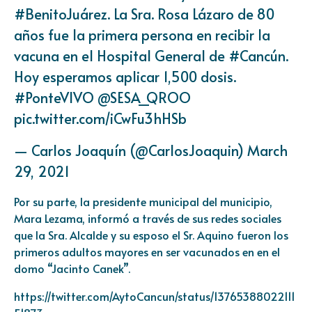
#BenitoJuárez
. La Sra. Rosa Lázaro de 80
años fue la primera persona en recibir la
vacuna en el Hospital General de
#Cancún
.
Hoy esperamos aplicar 1,500 dosis.
#PonteVIVO
@SESA_QROO
pic.twitter.com/iCwFu3hHSb
— Carlos Joaquín (@CarlosJoaquin)
March
29, 2021
Por su parte, la presidente municipal del municipio,
Mara Lezama, informó a través de sus redes sociales
que la Sra. Alcalde y su esposo el Sr. Aquino fueron los
primeros adultos mayores en ser vacunados en en el
domo “Jacinto Canek”.
https://twitter.com/AytoCancun/status/13765388022111