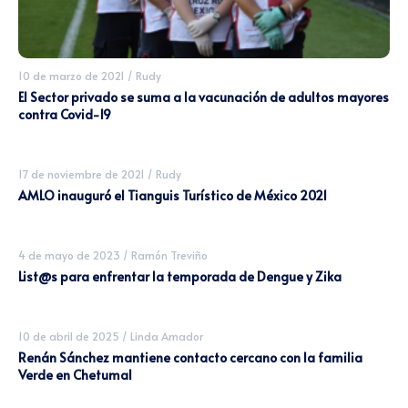
10 de marzo de 2021
/
Rudy
El Sector privado se suma a la vacunación de adultos mayores
contra Covid-19
17 de noviembre de 2021
/
Rudy
AMLO inauguró el Tianguis Turístico de México 2021
4 de mayo de 2023
/
Ramón Treviño
List@s para enfrentar la temporada de Dengue y Zika
10 de abril de 2025
/
Linda Amador
Renán Sánchez mantiene contacto cercano con la familia
Verde en Chetumal