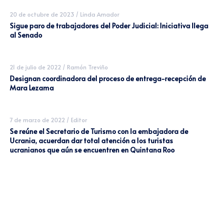
20 de octubre de 2023
/
Linda Amador
Sigue paro de trabajadores del Poder Judicial: Iniciativa llega
al Senado
21 de julio de 2022
/
Ramón Treviño
Designan coordinadora del proceso de entrega-recepción de
Mara Lezama
7 de marzo de 2022
/
Editor
Se reúne el Secretario de Turismo con la embajadora de
Ucrania, acuerdan dar total atención a los turistas
ucranianos que aún se encuentren en Quintana Roo