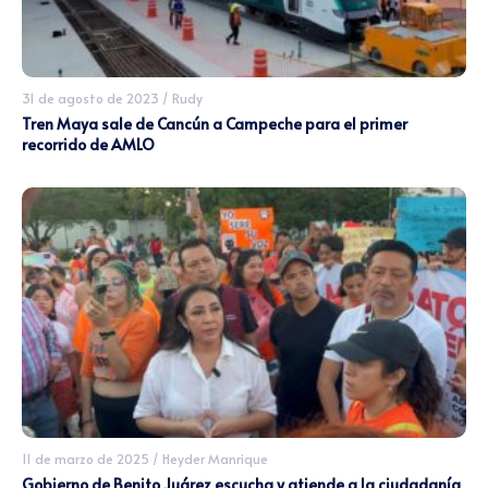
31 de agosto de 2023
/
Rudy
Tren Maya sale de Cancún a Campeche para el primer
recorrido de AMLO
11 de marzo de 2025
/
Heyder Manrique
Gobierno de Benito Juárez escucha y atiende a la ciudadanía