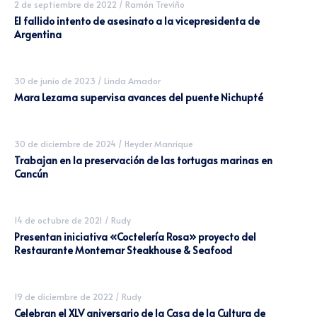
2 de septiembre de 2022
/
Ramón Treviño
El fallido intento de asesinato a la vicepresidenta de
Argentina
30 de junio de 2023
/
Linda Amador
Mara Lezama supervisa avances del puente Nichupté
30 de diciembre de 2024
/
Heyder Manrique
Trabajan en la preservación de las tortugas marinas en
Cancún
14 de octubre de 2021
/
Rudy
Presentan iniciativa «Coctelería Rosa» proyecto del
Restaurante Montemar Steakhouse & Seafood
19 de diciembre de 2022
/
Rudy
Celebran el XLV aniversario de la Casa de la Cultura de