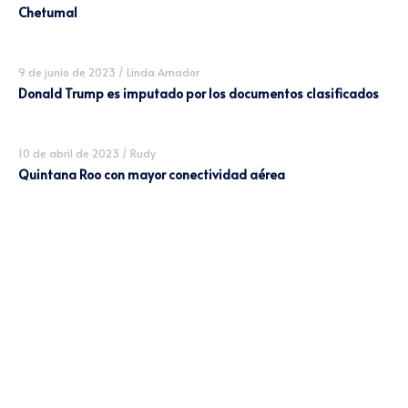
Chetumal
9 de junio de 2023
/
Linda Amador
Donald Trump es imputado por los documentos clasificados
10 de abril de 2023
/
Rudy
Quintana Roo con mayor conectividad aérea