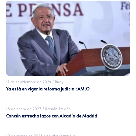
17 de septiembre de 2024
/
Rudy
Ya está en vigor la reforma judicial: AMLO
18 de enero de 2023
/
Ramón Treviño
Cancún estrecha lazos con Alcadía de Madrid
10 de marzo de 2025
/
Heyder Manrique