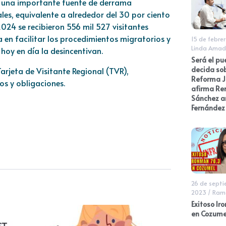
ta una importante fuente de derrama
es, equivalente a alrededor del 30 por ciento
2024 se recibieron 556 mil 527 visitantes
ja en facilitar los procedimientos migratorios y
15 de febre
Linda Amad
hoy en día la desincentivan.
Será el pu
decida sob
arjeta de Visitante Regional (TVR),
Reforma Ju
s y obligaciones.
afirma Re
Sánchez a
Fernández
26 de sept
2023
/
Ramó
Exitoso Ir
en Cozume