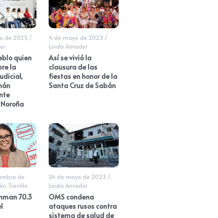
ro de 2025
/
4 de mayo de 2023
/
or
Linda Amador
eblo quien
Así se vivió la
re la
clausura de las
dicial,
fiestas en honor de la
nán
Santa Cruz de Sabán
nte
 Noroña
iembre de
24 de mayo de 2023
/
n Treviño
Linda Amador
onman 70.3
OMS condena
l
ataques rusos contra
sistema de salud de