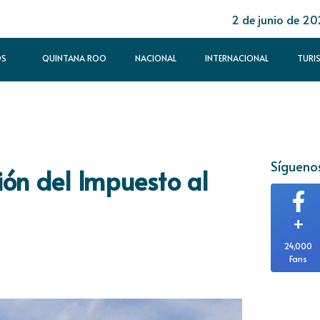
2 de junio de 2
OS
QUINTANA ROO
NACIONAL
INTERNACIONAL
TURI
Síguenos
ión del Impuesto al
+
24,000
Fans