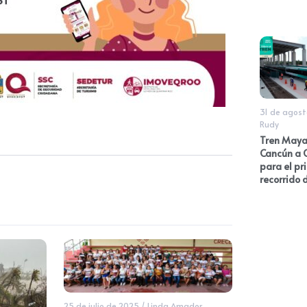
31 de agost
Rudy
Tren Maya
Cancún a
para el pr
recorrido
25 de julio de 2025
/
Linda Amador