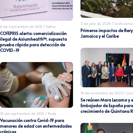
3 de julio de 2024
/
Linda Ama
6 de septiembre de 2021
/
Editor
Primeros impactos de Bery
COFEPRIS alerta: comercialización
Jamaica y el Caribe
ilegal de Axiumhealth™, supuesta
prueba rápida para detección de
COVID-19
16 de noviembre de 2023
/
Lin
Se reúnen Mara Lezama y e
Embajador de España para
crecimiento de Quintana 
24 de septiembre de 2021
/
Rudy
Vacunación contra Covid-19 para
menores de edad con enfermedades
crónicas