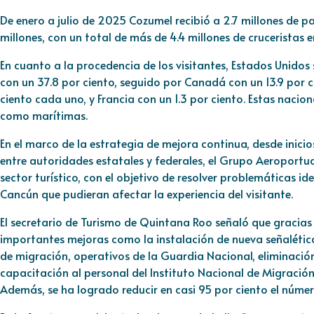
De enero a julio de 2025 Cozumel recibió a 2.7 millones de p
millones, con un total de más de 4.4 millones de cruceristas e
En cuanto a la procedencia de los visitantes, Estados Unidos
con un 37.8 por ciento, seguido por Canadá con un 13.9 por c
ciento cada uno, y Francia con un 1.3 por ciento. Estas naci
como marítimas.
En el marco de la estrategia de mejora continua, desde inici
entre autoridades estatales y federales, el Grupo Aeroportuar
sector turístico, con el objetivo de resolver problemáticas id
Cancún que pudieran afectar la experiencia del visitante.
El secretario de Turismo de Quintana Roo señaló que gracia
importantes mejoras como la instalación de nueva señalética
de migración, operativos de la Guardia Nacional, eliminació
capacitación al personal del Instituto Nacional de Migració
Además, se ha logrado reducir en casi 95 por ciento el núme