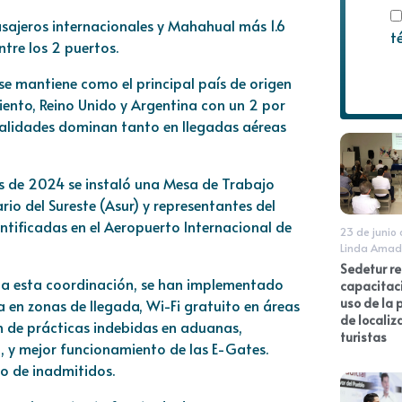
asajeros internacionales y Mahahual más 1.6
t
ntre los 2 puertos.
 se mantiene como el principal país de origen
iento, Reino Unido y Argentina con un 2 por
onalidades dominan tanto en llegadas aéreas
os de 2024 se instaló una Mesa de Trabajo
io del Sureste (Asur) y representantes del
entificadas en el Aeropuerto Internacional de
23 de junio
Linda Amad
Sedetur re
s a esta coordinación, se han implementado
capacitaci
uso de la
 en zonas de llegada, Wi-Fi gratuito en áreas
de localiz
n de prácticas indebidas en aduanas,
turistas
n, y mejor funcionamiento de las E-Gates.
ro de inadmitidos.