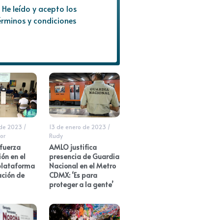
He leído y acepto los
érminos y condiciones
 de 2023
/
13 de enero de 2023
/
or
Rudy
fuerza
AMLO justifica
ón en el
presencia de Guardia
 plataforma
Nacional en el Metro
ación de
CDMX: ‘Es para
proteger a la gente’