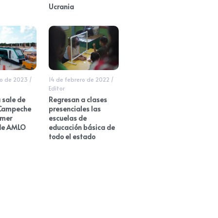
Ucrania
o de 2023
/
14 de febrero de 2022
/
Editor
 sale de
Regresan a clases
 Campeche
presenciales las
imer
escuelas de
 de AMLO
educación básica de
todo el estado