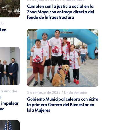
Cumplen con la justicia social en la
Zona Maya con entrega directa del
Fondo de Infraestructura
dor
l en
da Amador
5 de marzo de 2025
/
Linda Amador
l
Gobierno Municipal celebra con éxito
 impulsar
la primera Carrera del Bienestar en
Roo
Isla Mujeres