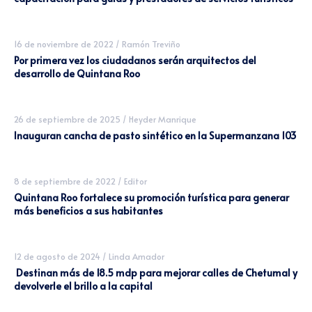
16 de noviembre de 2022
/
Ramón Treviño
Por primera vez los ciudadanos serán arquitectos del
desarrollo de Quintana Roo
26 de septiembre de 2025
/
Heyder Manrique
Inauguran cancha de pasto sintético en la Supermanzana 103
8 de septiembre de 2022
/
Editor
Quintana Roo fortalece su promoción turística para generar
más beneficios a sus habitantes
12 de agosto de 2024
/
Linda Amador
Destinan más de 18.5 mdp para mejorar calles de Chetumal y
devolverle el brillo a la capital