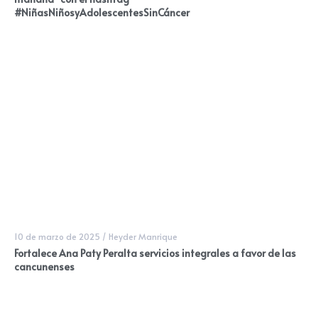
#NiñasNiñosyAdolescentesSinCáncer
10 de marzo de 2025
/
Heyder Manrique
Fortalece Ana Paty Peralta servicios integrales a favor de las
cancunenses