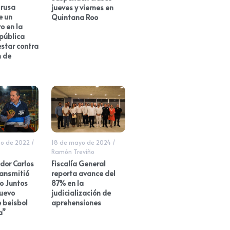
 rusa
jueves y viernes en
e un
Quintana Roo
o en la
 pública
star contra
n de
to de 2022
/
18 de mayo de 2024
/
Ramón Treviño
dor Carlos
Fiscalía General
ransmitió
reporta avance del
 Juntos
87% en la
nuevo
judicialización de
 beisbol
aprehensiones
a”