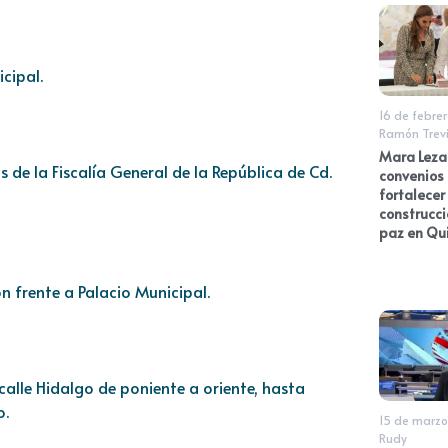
icipal.
16 de febre
Ramón Trev
Mara Leza
 de la Fiscalía General de la República de Cd.
convenios
fortalecer 
construcci
paz en Qu
n frente a Palacio Municipal.
 calle Hidalgo de poniente a oriente, hasta
o.
15 de marzo
Rudy