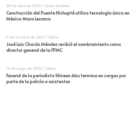
28 de abril de 2025
/
Linda Amador
Construcción del Puente Nichupté utiliza tecnología única en
México: Mara Lezama
11 de octubre de 2022
/
Editor
José Luis Chacón Méndez recibió el nombramiento como
director general de la FPMC
13 de mayo de 2022
/
Editor
Funeral de la periodista Shireen Abu termina en cargas por
parte de la policía a asistentes