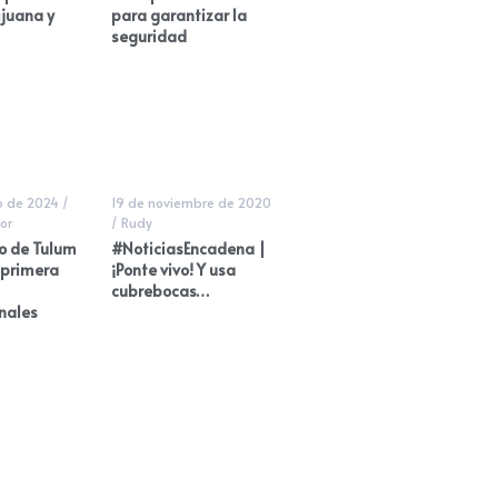
ijuana y
para garantizar la
seguridad
o de 2024
/
19 de noviembre de 2020
or
/
Rudy
o de Tulum
#NoticiasEncadena |
 primera
¡Ponte vivo! Y usa
cubrebocas…
nales