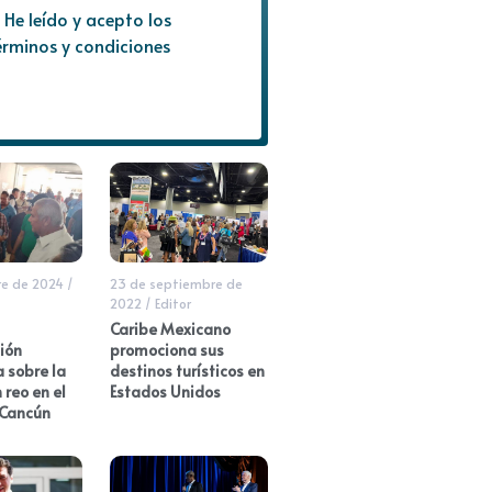
He leído y acepto los
érminos y condiciones
re de 2024
/
23 de septiembre de
2022
/
Editor
Caribe Mexicano
ión
promociona sus
 sobre la
destinos turísticos en
 reo en el
Estados Unidos
 Cancún