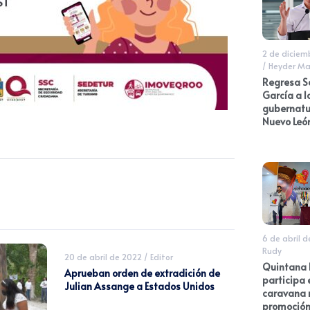
2 de diciem
/
Heyder Ma
Regresa 
García a l
gubernatu
Nuevo Leó
6 de abril 
Rudy
20 de abril de 2022
/
Editor
Quintana 
Aprueban orden de extradición de
participa 
Julian Assange a Estados Unidos
caravana 
promoción