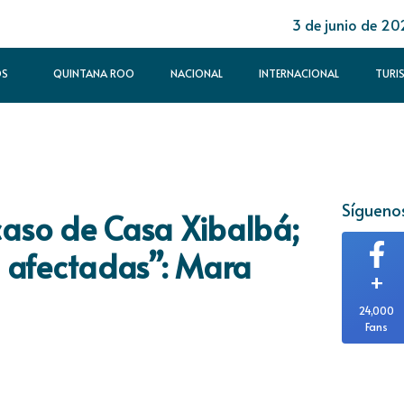
3 de junio de 20
OS
QUINTANA ROO
NACIONAL
INTERNACIONAL
TURI
Síguenos
aso de Casa Xibalbá;
as afectadas”: Mara
+
24,000
Fans