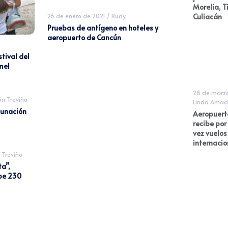
Morelia, T
Culiacán
26 de enero de 2021
/
Rudy
Pruebas de antígeno en hoteles y
aeropuerto de Cancún
stival del
mel
28 de marz
n Treviño
Linda Amad
cunación
Aeropuert
recibe por
vez vuelos
internacio
Treviño
a”,
be 230