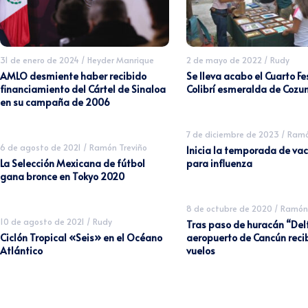
31 de enero de 2024
/
Heyder Manrique
2 de mayo de 2022
/
Rudy
AMLO desmiente haber recibido
Se lleva acabo el Cuarto Fe
financiamiento del Cártel de Sinaloa
Colibrí esmeralda de Cozu
en su campaña de 2006
7 de diciembre de 2023
/
Ramó
6 de agosto de 2021
/
Ramón Treviño
Inicia la temporada de va
La Selección Mexicana de fútbol
para influenza
gana bronce en Tokyo 2020
8 de octubre de 2020
/
Ramón 
10 de agosto de 2021
/
Rudy
Tras paso de huracán “Delt
Ciclón Tropical «Seis» en el Océano
aeropuerto de Cancún reci
Atlántico
vuelos