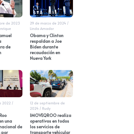
bre de 2023
29 de marzo de 2024
/
nrique
Linda Amador
Samuel
Obama y Clinton
a
respaldan a Joe
ra de
Biden durante
n
recaudación en
Nueva York
de 2022
/
12 de septiembre de
2024
/
Rudy
Roo
IMOVEQROO realiza
en una
operativos en todos
nacional de
los servicios de
 por
transporte vehicular