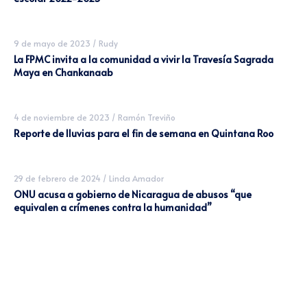
9 de mayo de 2023
/
Rudy
La FPMC invita a la comunidad a vivir la Travesía Sagrada
Maya en Chankanaab
4 de noviembre de 2023
/
Ramón Treviño
Reporte de lluvias para el fin de semana en Quintana Roo
29 de febrero de 2024
/
Linda Amador
ONU acusa a gobierno de Nicaragua de abusos “que
equivalen a crímenes contra la humanidad”