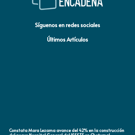
Síguenos en redes sociales
Últimos Artículos
Constata Mara Lezama avance del 42% en la construcción
Pró