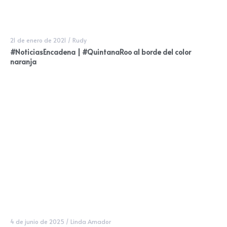
21 de enero de 2021
/
Rudy
#NoticiasEncadena | #QuintanaRoo al borde del color
naranja
4 de junio de 2025
/
Linda Amador