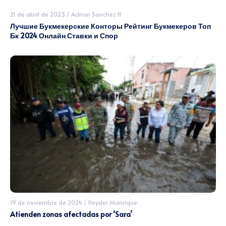
21 de abril de 2023
/
Adrian Sanchez H
Лучшие Букмекерские Конторы Рейтинг Букмекеров Топ
Бк 2024 Онлайн Ставки и Спор
19 de noviembre de 2024
/
Heyder Manrique
Atienden zonas afectadas por ‘Sara’