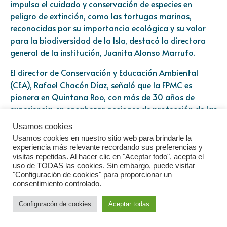
impulsa el cuidado y conservación de especies en
peligro de extinción, como las tortugas marinas,
reconocidas por su importancia ecológica y su valor
para la biodiversidad de la Isla, destacó la directora
general de la institución, Juanita Alonso Marrufo.
El director de Conservación y Educación Ambiental
(CEA), Rafael Chacón Díaz, señaló que la FPMC es
pionera en Quintana Roo, con más de 30 años de
experiencia, en encabezar acciones de protección de las
tortugas marinas, así como en involucrar y sensibilizar
Usamos cookies
a la sociedad, principalmente a niños y jóvenes, que
Usamos cookies en nuestro sitio web para brindarle la
vivieron una experiencia única al participar
experiencia más relevante recordando sus preferencias y
activamente en la protección de estas especies
visitas repetidas. Al hacer clic en "Aceptar todo", acepta el
uso de TODAS las cookies. Sin embargo, puede visitar
emblemáticas y aprender sobre el ciclo de vida de las
"Configuración de cookies" para proporcionar un
tortugas marinas.
consentimiento controlado.
Añadió que el “Programa de Protección a la Tortuga
Configuracón de cookies
Aceptar todas
Marina 2024” inició en abril y, después de siete meses
de labores de monitoreo, marcaje, geolocalización,