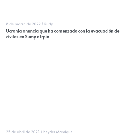
8 de marzo de 2022
/
Rudy
Ucrania anuncia que ha comenzado con la evacuación de
civiles en Sumy e Irpin
25 de abril de 2024
/
Heyder Manrique