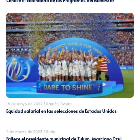
Conoce el calendario de los Programas del Bienestar
18 de mayo de 2022
/
Ramón Treviño
Equidad salarial en las selecciones de Estados Unidos
4 de marzo de 2023
/
Rudy
Fallece el presidente municipal de Tulum, Marciano Dzul