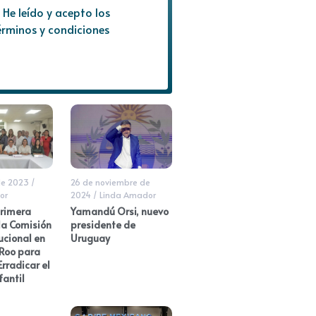
He leído y acepto los
érminos y condiciones
 de 2023
/
26 de noviembre de
or
2024
/
Linda Amador
Primera
Yamandú Orsi, nuevo
la Comisión
presidente de
tucional en
Uruguay
Roo para
Erradicar el
fantil