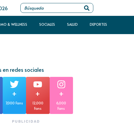
2026
SMO & WELLNESS
SOCIALES
SALUD
DEPORTES
 en redes sociales
+
+
+
7,000 Fans
12,000
6,000
Fans
Fans
PUBLICIDAD