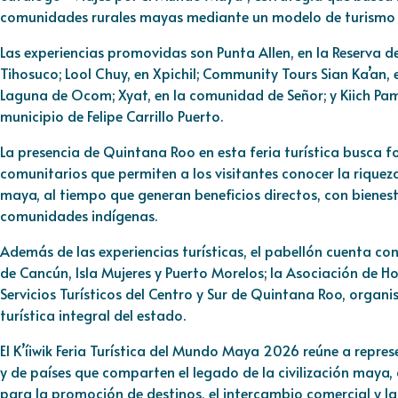
comunidades rurales mayas mediante un modelo de turismo su
Las experiencias promovidas son Punta Allen, en la Reserva de 
Tihosuco; Lool Chuy, en Xpichil; Community Tours Sian Ka’an, 
Laguna de Ocom; Xyat, en la comunidad de Señor; y Kiich Pa
municipio de Felipe Carrillo Puerto.
La presencia de Quintana Roo en esta feria turística busca f
comunitarios que permiten a los visitantes conocer la riqueza 
maya, al tiempo que generan beneficios directos, con biene
comunidades indígenas.
Además de las experiencias turísticas, el pabellón cuenta con
de Cancún, Isla Mujeres y Puerto Morelos; la Asociación de Ho
Servicios Turísticos del Centro y Sur de Quintana Roo, organ
turística integral del estado.
El K’íiwik Feria Turística del Mundo Maya 2026 reúne a repre
y de países que comparten el legado de la civilización maya,
para la promoción de destinos, el intercambio comercial y la