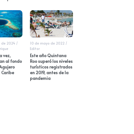
o de 2024
/
10 de mayo de 2022
/
rique
Editor
a vez,
Este año Quintana
an al fondo
Roo superó los niveles
 Agujero
turísticos registrados
l Caribe
en 2019, antes de la
pandemia