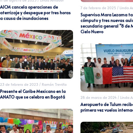
11 de agosto de 2025
/
Linda Amador
AICM cancela operaciones de
7 de febrero de 2025
/
Linda 
aterrizaje y despegue por tres horas
Supervisa Mara Lezama tal
a causa de inundaciones
cómputo y tres nuevas aula
secundaria general “8 de 
Cielo Nuevo
23 de febrero de 2023
/
Ramón Treviño
Presente el Caribe Mexicano en la
ANATO que se celebra en Bogotá
28 de marzo de 2024
/
Linda 
Aeropuerto de Tulum recib
primera vez vuelos interna