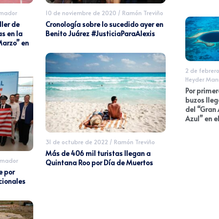
Amador
10 de noviembre de 2020
/
Ramón Treviño
ler de
Cronología sobre lo sucedido ayer en
s en la
Benito Juárez #JusticiaParaAlexis
Marzo” en
2 de febrer
Heyder Man
Por primer
buzos lleg
del “Gran
Azul” en e
31 de octubre de 2022
/
Ramón Treviño
Más de 406 mil turistas llegan a
Amador
Quintana Roo por Día de Muertos
e por
cionales