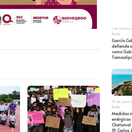
1 de marzo 
Rudy
García Ca
defiende s
como Gob
Tamaulip
15 de junio 
Rudy
Medidas 
enérgicas
Chetumal 
19: Carlos