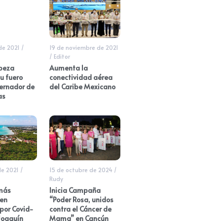
de 2021
/
19 de noviembre de 2021
/
Editor
beza
Aumenta la
u fuero
conectividad aérea
ernador de
del Caribe Mexicano
as
de 2021
/
15 de octubre de 2024
/
Rudy
más
Inicia Campaña
 en
“Poder Rosa, unidos
por Covid-
contra el Cáncer de
 Joaquín
Mama” en Cancún