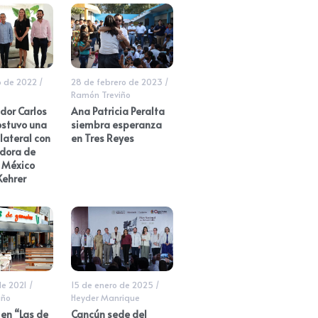
o de 2022
/
28 de febrero de 2023
/
Ramón Treviño
dor Carlos
Ana Patricia Peralta
ostuvo una
siembra esperanza
lateral con
en Tres Reyes
dora de
n México
Kehrer
de 2021
/
15 de enero de 2025
/
iño
Heyder Manrique
en “Las de
Cancún sede del