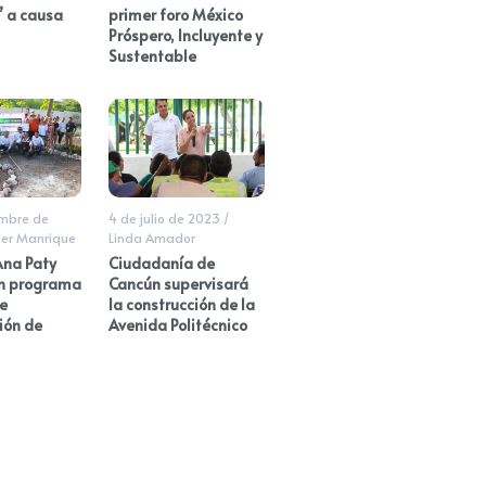
 a causa
primer foro México
Próspero, Incluyente y
Sustentable
embre de
4 de julio de 2023
/
er Manrique
Linda Amador
Ana Paty
Ciudadanía de
on programa
Cancún supervisará
e
la construcción de la
ión de
Avenida Politécnico