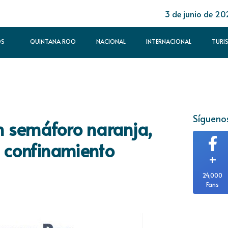
3 de junio de 20
OS
QUINTANA ROO
NACIONAL
INTERNACIONAL
TURI
Síguenos
n semáforo naranja,
l confinamiento
+
24,000
Fans