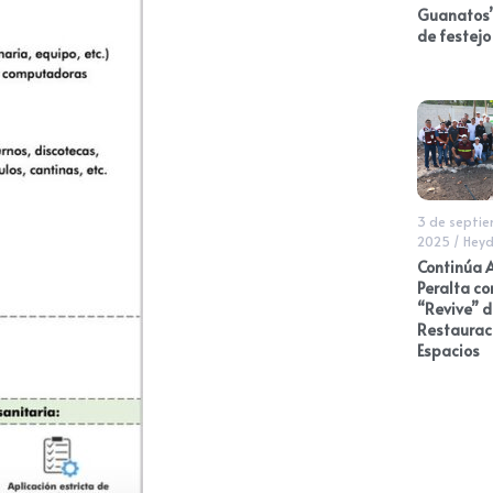
Guanatos”
de festejo
3 de septi
2025
/
Heyd
Continúa 
Peralta c
“Revive” d
Restaurac
Espacios