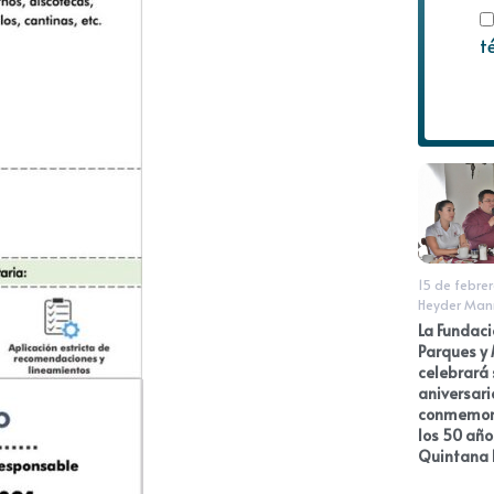
t
15 de febre
Heyder Man
La Fundaci
Parques y
celebrará 
aniversari
conmemor
los 50 año
Quintana 