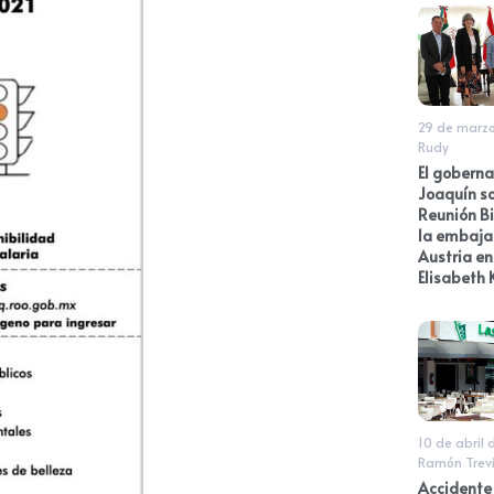
29 de marz
Rudy
El goberna
Joaquín s
Reunión Bi
la embaja
Austria e
Elisabeth 
10 de abril 
Ramón Trev
Accidente 