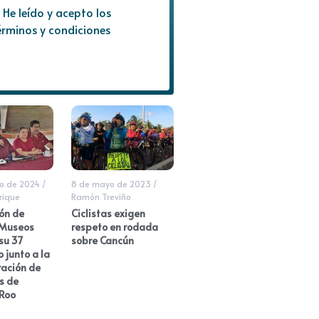
He leído y acepto los
érminos y condiciones
ro de 2024
/
8 de mayo de 2023
/
rique
Ramón Treviño
ón de
Ciclistas exigen
 Museos
respeto en rodada
su 37
sobre Cancún
o junto a la
ación de
s de
Roo