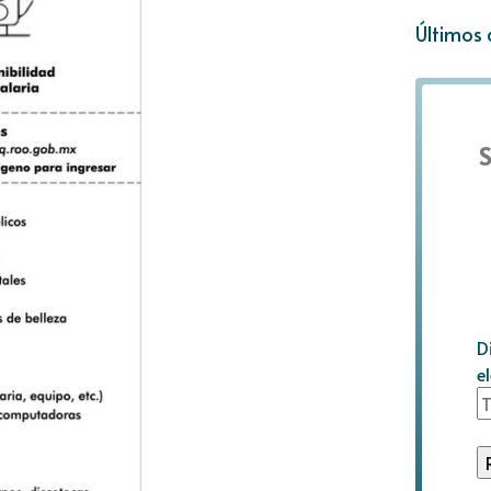
Últimos 
S
D
e