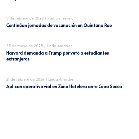
9 de febrero de 2022
/
Ramón Treviño
Continúan jornadas de vacunación en Quintana Roo
23 de mayo de 2025
/
Linda Amador
Harvard demanda a Trump por veto a estudiantes
extranjeros
21 de febrero de 2024
/
Linda Amador
Aplican operativo vial en Zona Hotelera ante Copa Socca