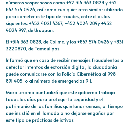
números sospechosos como
+52 314 363 0828
y
+52
867 574 0426
, así como cualquier otro similar utilizado
para cometer este tipo de fraudes, entre ellos los
siguientes:
+452 4021 4367
,
+452 4024 289
y
+452
4024 997
, de Uruapan.
El
+314 363 0828
, de Colima, y los
+867 574 0426
y
+831
3220870
, de Tamaulipas.
Informó que en caso de recibir mensajes fraudulentos o
detectar intentos de extorsión digital, la ciudadanía
puede comunicarse con la Policía Cibernética al
998
891 4051
o al número de emergencias 911.
Mara Lezama puntualizó que este gobierno trabaja
todos los días para proteger la seguridad y el
patrimonio de las familias quintanarroenses, al tiempo
que insistió en el llamado a no dejarse engañar por
este tipo de prácticas delictivas.