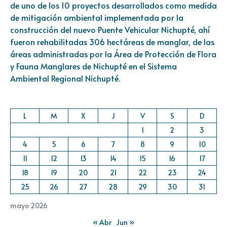
de uno de los 10 proyectos desarrollados como medida
de mitigación ambiental implementada por la
construcción del nuevo Puente Vehicular Nichupté, ahí
fueron rehabilitadas 306 hectáreas de manglar, de las
áreas administradas por la Área de Protección de Flora
y Fauna Manglares de Nichupté en el Sistema
Ambiental Regional Nichupté.
L
M
X
J
V
S
D
1
2
3
4
5
6
7
8
9
10
11
12
13
14
15
16
17
18
19
20
21
22
23
24
25
26
27
28
29
30
31
mayo 2026
« Abr
Jun »