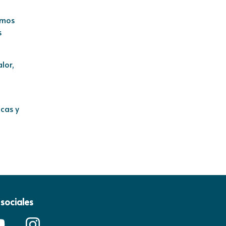
amos
s
lor,
icas y
sociales