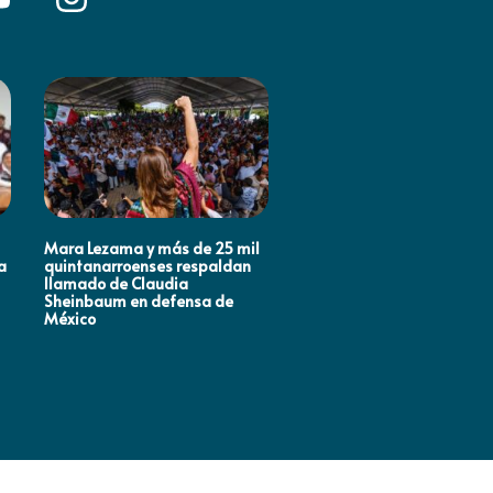
Mara Lezama y más de 25 mil
ANA PATY PERALTA RESPA
a
quintanarroenses respaldan
LA TRANSFORMACIÓN
llamado de Claudia
NACIONAL
Sheinbaum en defensa de
México