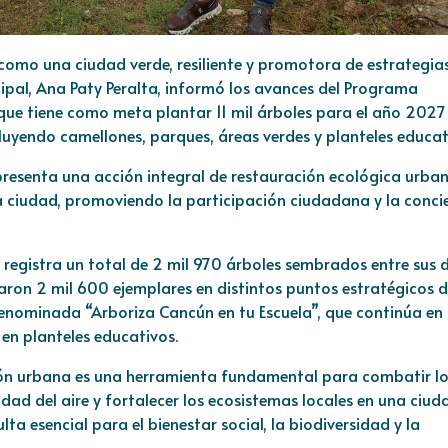
omo una ciudad verde, resiliente y promotora de estrategia
cipal, Ana Paty Peralta, informó los avances del Programa
 que tiene como meta plantar 11 mil árboles para el año 2027
cluyendo camellones, parques, áreas verdes y planteles educat
resenta una acción integral de restauración ecológica urba
a ciudad, promoviendo la participación ciudadana y la conci
registra un total de 2 mil 970 árboles sembrados entre sus 
taron 2 mil 600 ejemplares en distintos puntos estratégicos d
enominada “Arboriza Cancún en tu Escuela”, que continúa en
n planteles educativos.
ión urbana es una herramienta fundamental para combatir l
idad del aire y fortalecer los ecosistemas locales en una ciud
a esencial para el bienestar social, la biodiversidad y la