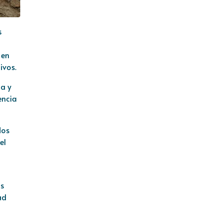
s
 en
ivos.
na y
encia
dos
el
os
ad