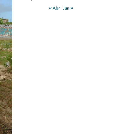
« Abr
Jun »