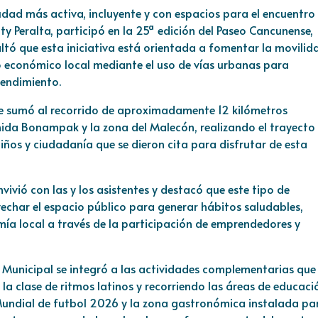
udad más activa, incluyente y con espacios para el encuentro
ty Peralta, participó en la 25ª edición del Paseo Cancunense,
ltó que esta iniciativa está orientada a fomentar la movilid
llo económico local mediante el uso de vías urbanas para
rendimiento.
se sumó al recorrido de aproximadamente 12 kilómetros
nida Bonampak y la zona del Malecón, realizando el trayecto
 niños y ciudadanía que se dieron cita para disfrutar de esta
nvivió con las y los asistentes y destacó que este tipo de
echar el espacio público para generar hábitos saludables,
omía local a través de la participación de emprendedores y
a Municipal se integró a las actividades complementarias que
a clase de ritmos latinos y recorriendo las áreas de educaci
 Mundial de futbol 2026 y la zona gastronómica instalada pa