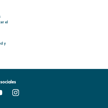
s
er el
ad y
sociales