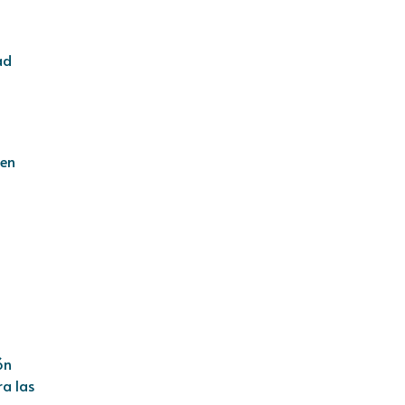
ad
 en
ón
ra las