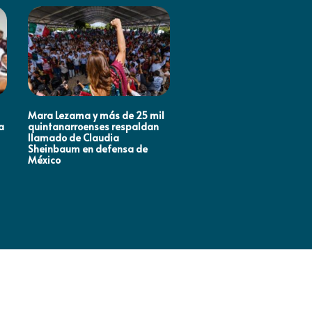
Mara Lezama y más de 25 mil
ANA PATY PERALTA RESPA
a
quintanarroenses respaldan
LA TRANSFORMACIÓN
llamado de Claudia
NACIONAL
Sheinbaum en defensa de
México