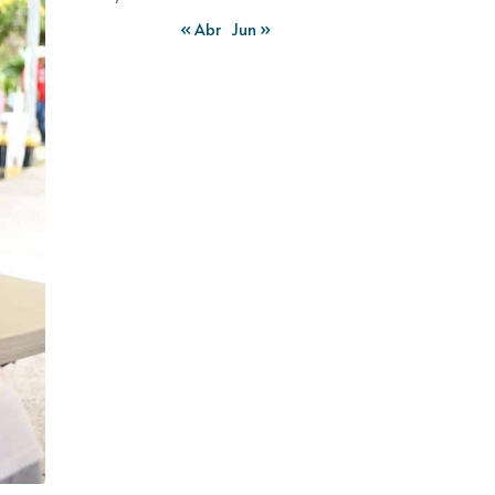
« Abr
Jun »