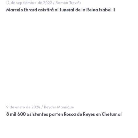
12 de septiembre de 2022
/
Ramón Treviño
Marcelo Ebrard asistirá al funeral de la Reina Isabel II
9 de enero de 2024
/
Heyder Manrique
8 mil 600 asistentes parten Rosca de Reyes en Chetumal