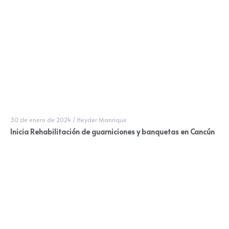
30 de enero de 2024
/
Heyder Manrique
Inicia Rehabilitación de guarniciones y banquetas en Cancún