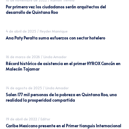
Por primera vez los ciudadanos serán arquitectos del
desarrollo de Quintana Roo
4 de abril de 2025
/
Heyder Manrique
Ana Paty Peralta suma esfuerzos con sector hotelero
16 de marzo de 2026
/
Linda Amador
Récord histórico de asistencia en el primer HYROX Cancún en
Malecón Tajamar
14 de agosto de 2025
/
Linda Amador
Salen 177 mil personas de la pobreza en Quintana Roo, una
realidad la prosperidad compartida
19 de abril de 2022
/
Editor
Caribe Mexicano presente en el Primer tianguis Internacional