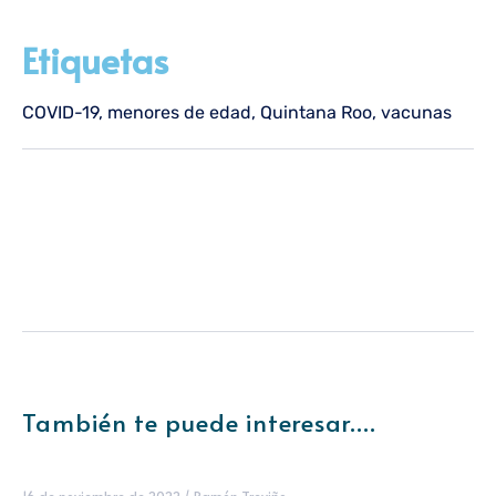
Etiquetas
COVID-19
,
menores de edad
,
Quintana Roo
,
vacunas
También te puede interesar....
16 de noviembre de 2022
/
Ramón Treviño