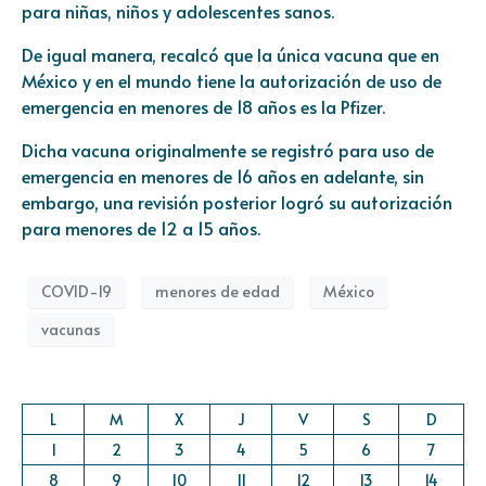
para niñas, niños y adolescentes sanos.
De igual manera, recalcó que la única vacuna que en
México y en el mundo tiene la autorización de uso de
emergencia en menores de 18 años es la Pfizer.
Dicha vacuna originalmente se registró para uso de
emergencia en menores de 16 años en adelante, sin
embargo, una revisión posterior logró su autorización
para menores de 12 a 15 años.
COVID-19
menores de edad
México
vacunas
L
M
X
J
V
S
D
1
2
3
4
5
6
7
8
9
10
11
12
13
14