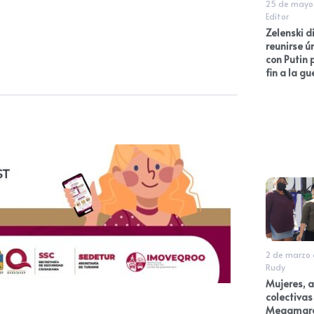
25 de mayo
Editor
Zelenski d
reunirse 
con Putin 
fin a la gu
2 de marzo
Rudy
Mujeres, a
colectivas
Megamarc