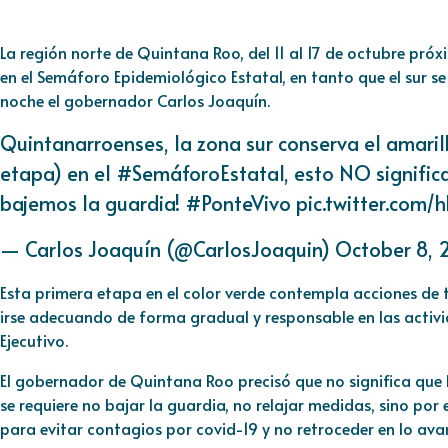
La región norte de Quintana Roo, del 11 al 17 de octubre pró
en el Semáforo Epidemiológico Estatal, en tanto que el sur s
noche el gobernador Carlos Joaquín.
Quintanarroenses, la zona sur conserva el amarill
etapa) en el
#SemáforoEstatal
, esto NO signifi
bajemos la guardia!
#PonteVivo
pic.twitter.com
— Carlos Joaquín (@CarlosJoaquin)
October 8, 
Esta primera etapa en el color verde contempla acciones de t
irse adecuando de forma gradual y responsable en las activid
Ejecutivo.
El gobernador de Quintana Roo precisó que no significa que 
se requiere no bajar la guardia, no relajar medidas, sino por
para evitar contagios por covid-19 y no retroceder en lo av