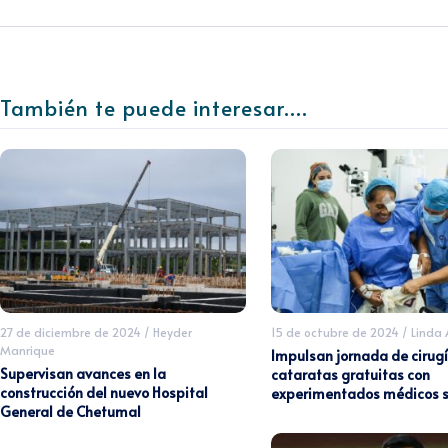
También te puede interesar....
27 de diciembre de 2024
/
Heyder
15 de octubre de 2024
/
Linda
Manrique
Impulsan jornada de cirug
Supervisan avances en la
cataratas gratuitas con
construcción del nuevo Hospital
experimentados médicos s
General de Chetumal