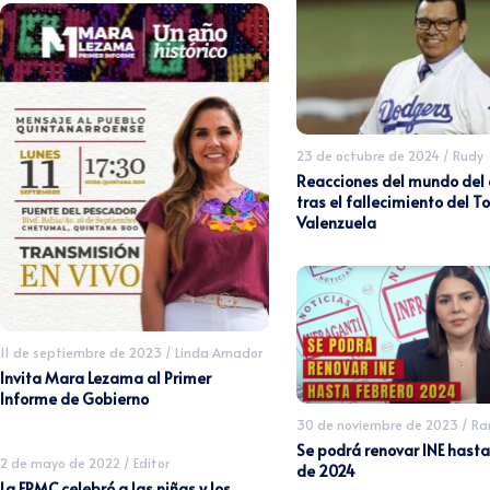
23 de octubre de 2024
/
Rudy
Reacciones del mundo del
tras el fallecimiento del To
Valenzuela
11 de septiembre de 2023
/
Linda Amador
Invita Mara Lezama al Primer
Informe de Gobierno
30 de noviembre de 2023
/
Ra
Se podrá renovar INE hasta
2 de mayo de 2022
/
Editor
de 2024
La FPMC celebró a las niñas y los