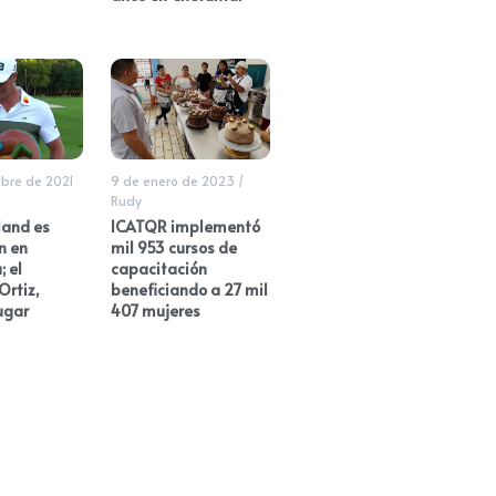
bre de 2021
9 de enero de 2023
/
Rudy
land es
ICATQR implementó
n en
mil 953 cursos de
 el
capacitación
Ortiz,
beneficiando a 27 mil
ugar
407 mujeres