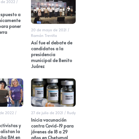
 de 2022
/
ispuesto a
únicamente
para poner
20 de mayo de 2021
/
erra
Ramón Treviño
Así fue el debate de
candidatos a la
presidencia
municipal de Benito
Juárez
 de 2022
/
27 de julio de 2021
/
Rudy
Inicia vacunación
ctivistas y
contra Covid-19 para
 alistan la
jóvenes de 18 a 29
ha 8M en
años en Chetumal