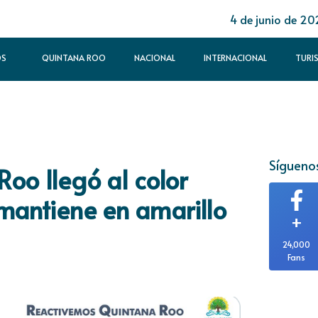
4 de junio de 20
OS
QUINTANA ROO
NACIONAL
INTERNACIONAL
TURI
Síguenos
Roo llegó al color
 mantiene en amarillo
+
24,000
Fans