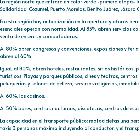
La región norte que entrará en color verde -primera etapa- l
Solidaridad, Cozumel, Puerto Morelos, Benito Juárez, Lázaro C
En esta región hay actualización en la apertura y aforos perm
esenciales operan con normalidad. Al 85% abren servicios con
venta de enseres y computadoras.
Al 80% abren congresos y convenciones, exposiciones y ferias 
abren al 60%.
Igual, al 80%, abren hoteles, restaurantes, sitios históricos,
turísticos. Playas y parques públicos, cines y teatros, centr
peluquerías y salones de belleza, servicios religiosos, inmobil
Al 60%, los casinos.
Al 50% bares, centros nocturnos, discotecas, centros de espe
La capacidad en el transporte público: motocicletas una pe
taxis 3 personas máximo incluyendo al conductor, y el trans