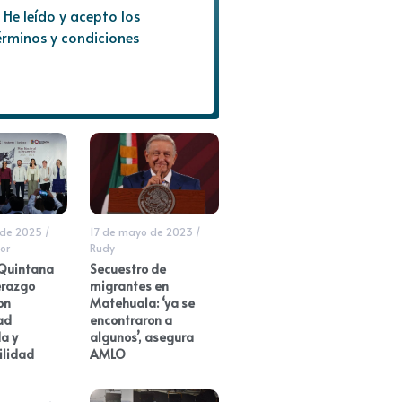
He leído y acepto los
érminos y condiciones
 de 2025
/
17 de mayo de 2023
/
or
Rudy
Quintana
Secuestro de
erazgo
migrantes en
on
Matehuala: ‘ya se
ad
encontraron a
a y
algunos’, asegura
ilidad
AMLO