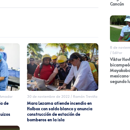
Cancún
8 de noviem
/
Editor
Viktor Hov
bicampeó
Mayakoba;
mexicano 
segundo l
 Amador
30 de noviembre de 2022
/
Ramón Treviño
ía de
Mara Lezama atiende incendio en
Holbox con saldo blanco y anuncia
uizos
construcción de estación de
bomberos en la isla