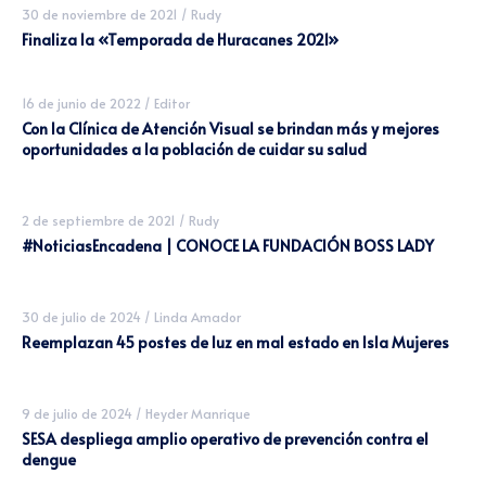
30 de noviembre de 2021
/
Rudy
Finaliza la «Temporada de Huracanes 2021»
16 de junio de 2022
/
Editor
Con la Clínica de Atención Visual se brindan más y mejores
oportunidades a la población de cuidar su salud
2 de septiembre de 2021
/
Rudy
#NoticiasEncadena | CONOCE LA FUNDACIÓN BOSS LADY
30 de julio de 2024
/
Linda Amador
Reemplazan 45 postes de luz en mal estado en Isla Mujeres
9 de julio de 2024
/
Heyder Manrique
SESA despliega amplio operativo de prevención contra el
dengue