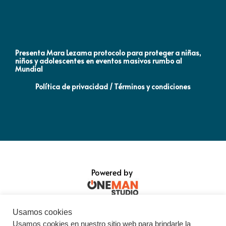
Presenta Mara Lezama protocolo para proteger a niñas,
An
niños y adolescentes en eventos masivos rumbo al
MO
Mundial
Política de privacidad / Términos y condiciones
Powered by
Usamos cookies
Usamos cookies en nuestro sitio web para brindarle la