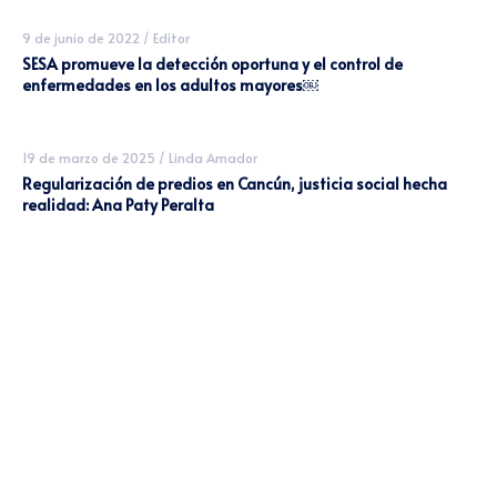
9 de junio de 2022
/
Editor
SESA promueve la detección oportuna y el control de
enfermedades en los adultos mayores￼
19 de marzo de 2025
/
Linda Amador
Regularización de predios en Cancún, justicia social hecha
realidad: Ana Paty Peralta