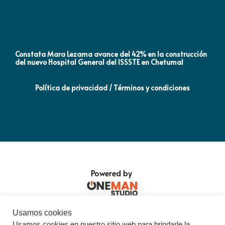
Constata Mara Lezama avance del 42% en la construcción
Pró
del nuevo Hospital General del ISSSTE en Chetumal
co
Política de privacidad / Términos y condiciones
Powered by
Usamos cookies
Usamos cookies en nuestro sitio web para brindarle la