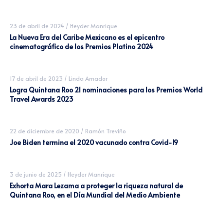
23 de abril de 2024
/
Heyder Manrique
La Nueva Era del Caribe Mexicano es el epicentro
cinematográfico de los Premios Platino 2024
17 de abril de 2023
/
Linda Amador
Logra Quintana Roo 21 nominaciones para los Premios World
Travel Awards 2023
22 de diciembre de 2020
/
Ramón Treviño
Joe Biden termina el 2020 vacunado contra Covid-19
3 de junio de 2025
/
Heyder Manrique
Exhorta Mara Lezama a proteger la riqueza natural de
Quintana Roo, en el Día Mundial del Medio Ambiente