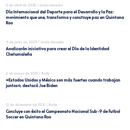
6 de abril de 2026
/
Linda Amador
Día Internacional del Deporte para el Desarrollo y la Paz:
movimiento que une, transforma y construye paz en Quintana
Roo
11 de junio de 2025
/
Linda Amador
Analizarán iniciativa para crear el Día de la Identidad
Chetumaleña
2 de marzo de 2021
/
Rudy
«Estados Unidos y México son más fuertes cuando trabajan
juntos», destacó Joe Biden
12 de diciembre de 2021
/
Rudy
Concluye con éxito el Campeonato Nacional Sub-9 de Futbol
Soccer en Quintana Roo