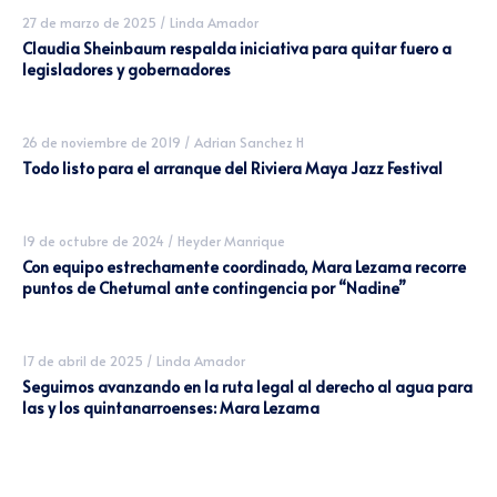
27 de marzo de 2025
/
Linda Amador
Claudia Sheinbaum respalda iniciativa para quitar fuero a
legisladores y gobernadores
26 de noviembre de 2019
/
Adrian Sanchez H
Todo listo para el arranque del Riviera Maya Jazz Festival
19 de octubre de 2024
/
Heyder Manrique
Con equipo estrechamente coordinado, Mara Lezama recorre
puntos de Chetumal ante contingencia por “Nadine”
17 de abril de 2025
/
Linda Amador
Seguimos avanzando en la ruta legal al derecho al agua para
las y los quintanarroenses: Mara Lezama