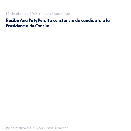
10 de abril de 2024
/
Heyder Manrique
Recibe Ana Paty Peralta constancia de candidata a la
Presidencia de Cancún
19 de marzo de 2025
/
Linda Amador