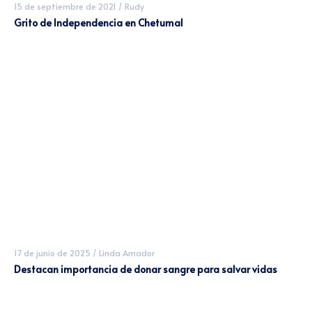
15 de septiembre de 2021
/
Rudy
Grito de Independencia en Chetumal
17 de junio de 2025
/
Linda Amador
Destacan importancia de donar sangre para salvar vidas