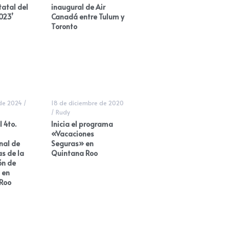
tatal del
inaugural de Air
023’
Canadá entre Tulum y
Toronto
 de 2024
/
18 de diciembre de 2020
/
Rudy
l 4to.
Inicia el programa
«Vacaciones
nal de
Seguras» en
s de la
Quintana Roo
ón de
 en
Roo