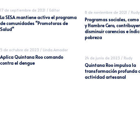
17 de septiembre de 2021
/
Editor
8 de noviembre de 2021
/
Rudy
La SESA mantiene activo el programa
Programas sociales, como 
de comunidades “Promotoras de
y Hambre Cero, contribuyen
Salud”
disminuir carencias e índic
pobreza
5 de octubre de 2023
/
Linda Amador
Aplica Quintana Roo comando
24 de junio de 2023
/
Rudy
contra el dengue
Quintana Roo impulsa la
transformación profunda d
actividad artesanal