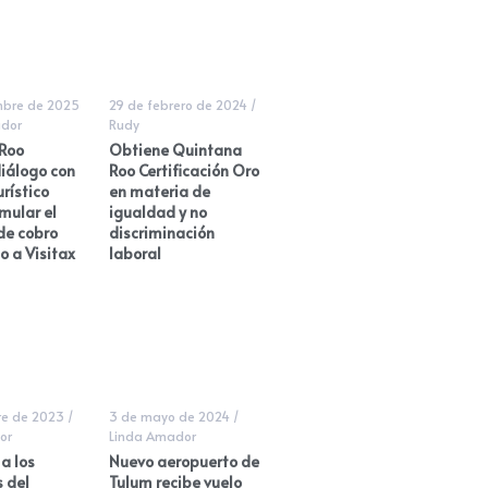
mbre de 2025
29 de febrero de 2024
/
dor
Rudy
Roo
Obtiene Quintana
iálogo con
Roo Certificación Oro
urístico
en materia de
mular el
igualdad y no
e cobro
discriminación
o a Visitax
laboral
re de 2023
/
3 de mayo de 2024
/
or
Linda Amador
a los
Nuevo aeropuerto de
 del
Tulum recibe vuelo