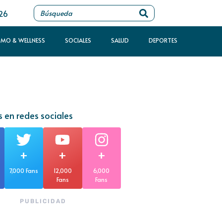
026
SMO & WELLNESS
SOCIALES
SALUD
DEPORTES
 en redes sociales
+
+
+
7,000 Fans
12,000
6,000
Fans
Fans
PUBLICIDAD