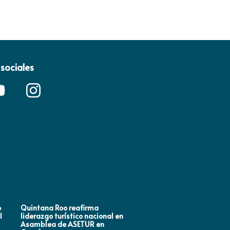
sociales
o
Quintana Roo reafirma
Mara Lezama impulsa en
l
liderazgo turístico nacional en
Houston, Estados Unidos
Asamblea de ASETUR en
estrategias de promoción