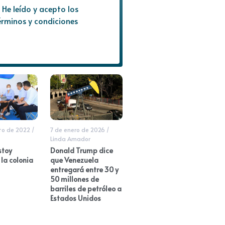
He leído y acepto los
érminos y condiciones
to de 2022
/
7 de enero de 2026
/
Linda Amador
stoy
Donald Trump dice
 la colonia
que Venezuela
entregará entre 30 y
50 millones de
barriles de petróleo a
Estados Unidos