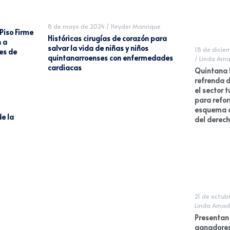
8 de mayo de 2024
/
Heyder Manrique
Piso Firme
Históricas cirugías de corazón para
 a
salvar la vida de niñas y niños
18 de dicie
es de
quintanarroenses con enfermedades
/
Linda Ama
cardiacas
Quintana 
refrenda d
el sector t
para refor
esquema d
e la
del derech
21 de octub
Linda Amad
Presentan 
ganadores