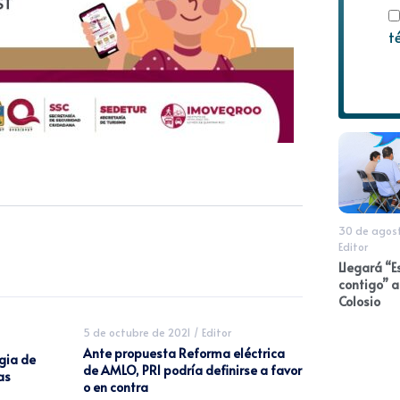
t
30 de agos
Editor
Llegará “E
contigo” a
Colosio
5 de octubre de 2021
/
Editor
Ante propuesta Reforma eléctrica
egia de
de AMLO, PRI podría definirse a favor
as
o en contra