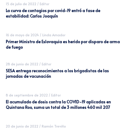
15 de julio de 2022
/
Editor
La curva de contagios por covid-19 entró a fase de
estabilidad: Carlos Joaquín
16 de mayo de 2024
/
Linda Amador
Primer Ministro de Eslovaquia es herido por disparo de arma
de fuego
28 de junio de 2022
/
Editor
SESA entrega reconocimientos a los brigadistas de las
jornadas de vacunación
8 de septiembre de 2022
/
Editor
El acumulado de dosis contra la COVID-19 aplicadas en
Quintana Roo, suma un total de 3 millones 460 mil 207
20 de junio de 2022
/
Ramón Treviño