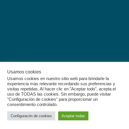
MÁS DE 61 MIL PERSONAS ATENDIDAS EN “DIA DEL PUEBLO”:
ANA PATY PERALTA
Usamos cookies
Usamos cookies en nuestro sitio web para brindarle la
experiencia más relevante recordando sus preferencias y
visitas repetidas. Al hacer clic en "Aceptar todo", acepta el
uso de TODAS las cookies. Sin embargo, puede visitar
ABREN ANA PATY PERALTA Y MARA LEZAMA CIRCULACIÓN
"Configuración de cookies" para proporcionar un
DE PUENTE VEHICULAR NICHUPTÉ
consentimiento controlado.
Configuracón de cookies
Aceptar todas