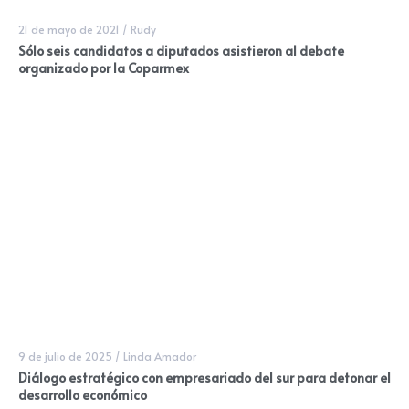
21 de mayo de 2021
/
Rudy
Sólo seis candidatos a diputados asistieron al debate
organizado por la Coparmex
9 de julio de 2025
/
Linda Amador
Diálogo estratégico con empresariado del sur para detonar el
desarrollo económico