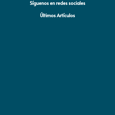
Síguenos en redes sociales
Últimos Artículos
Constata Mara Lezama avance del 42% en la construcción
del nuevo Hospital General del ISSSTE en Chetumal