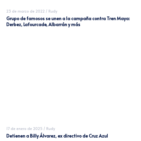
23 de marzo de 2022
/
Rudy
Grupo de famosos se unen a la campaña contra Tren Maya:
Derbez, Lafourcade, Albarrán y más
17 de enero de 2025
/
Rudy
Detienen a Billy Álvarez, ex directivo de Cruz Azul