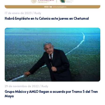
17 de enero de 2023
/
Rudy
Habrá Empléate en tu Colonia este jueves en Chetumal
29 de noviembre de 2022
/
Rudy
Grupo México y AMLO llegan a acuerdo por Tramo 5 del Tren
Maya