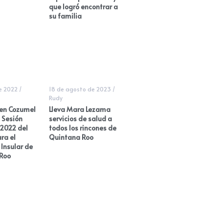
que logró encontrar a
su familia
de 2022
/
18 de agosto de 2023
/
Rudy
 en Cozumel
Lleva Mara Lezama
 Sesión
servicios de salud a
 2022 del
todos los rincones de
ra el
Quintana Roo
 Insular de
Roo