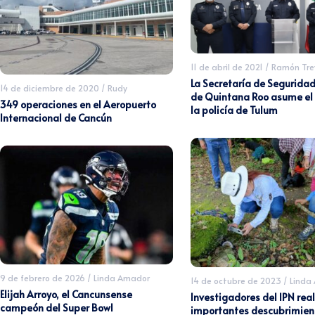
11 de abril de 2021
/
Ramón Tre
La Secretaría de Seguridad
14 de diciembre de 2020
/
Rudy
de Quintana Roo asume el 
349 operaciones en el Aeropuerto
la policía de Tulum
Internacional de Cancún
9 de febrero de 2026
/
Linda Amador
14 de octubre de 2023
/
Linda
Elijah Arroyo, el Cancunsense
Investigadores del IPN rea
campeón del Super Bowl
importantes descubrimient