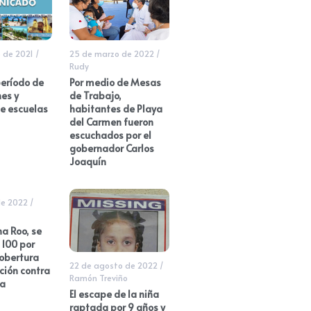
 de 2021
/
25 de marzo de 2022
/
Rudy
eríodo de
Por medio de Mesas
nes y
de Trabajo,
e escuelas
habitantes de Playa
del Carmen fueron
escuchados por el
gobernador Carlos
Joaquín
de 2022
/
a Roo, se
 100 por
cobertura
22 de agosto de 2022
/
ción contra
Ramón Treviño
za
El escape de la niña
raptada por 9 años y