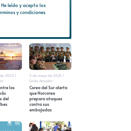
He leído y acepto los
érminos y condiciones
 de 2023
/
5 de mayo de 2024
/
or
Linda Amador
ntre los
Corea del Sur alerta
más
que Norcorea
s del
prepara ataques
rbes
contra sus
embajadas