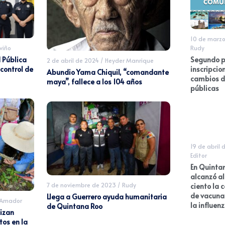
10 de marzo
viño
Rudy
 Pública
Segundo p
2 de abril de 2024
/
Heyder Manrique
control de
inscripcio
Abundio Yama Chiquil, “comandante
cambios d
maya”, fallece a los 104 años
públicas
19 de abril 
Editor
En Quintan
alcanzó al
7 de noviembre de 2023
/
Rudy
ciento la 
de vacuna
Llega a Guerrero ayuda humanitaria
 Amador
la influen
de Quintana Roo
lizan
os en la