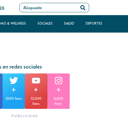
026
SMO & WELLNESS
SOCIALES
SALUD
DEPORTES
 en redes sociales
+
+
+
7,000 Fans
12,000
6,000
Fans
Fans
PUBLICIDAD