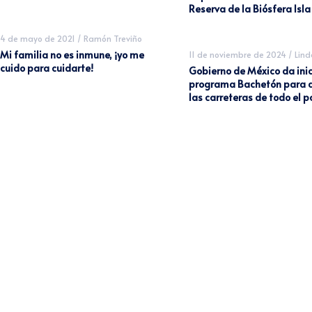
Reserva de la Biósfera Isl
4 de mayo de 2021
/
Ramón Treviño
Mi familia no es inmune, ¡yo me
11 de noviembre de 2024
/
Lin
cuido para cuidarte!
Gobierno de México da inic
programa Bachetón para 
las carreteras de todo el p