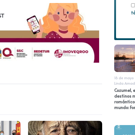
t
16 de mayo
Linda Amad
Cozumel, e
destinos 
romántico
mundo: Fo