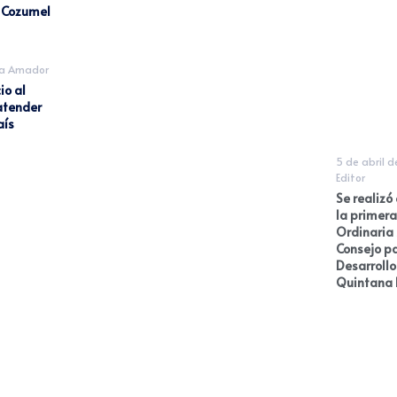
a Cozumel
da Amador
io al
atender
aís
5 de abril 
Editor
Se realizó
la primera
Ordinaria
Consejo pa
Desarrollo
Quintana 