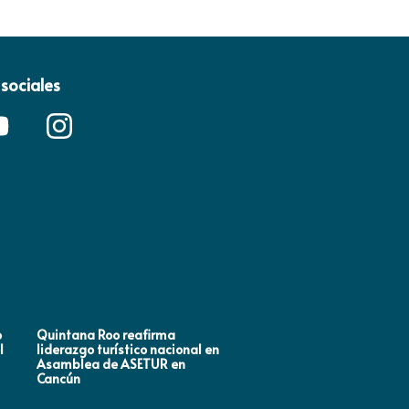
sociales
o
Quintana Roo reafirma
Mara Lezama impulsa en
l
liderazgo turístico nacional en
Houston, Estados Unidos
Asamblea de ASETUR en
estrategias de promoción
Cancún
turística rumbo al Mundia
2026