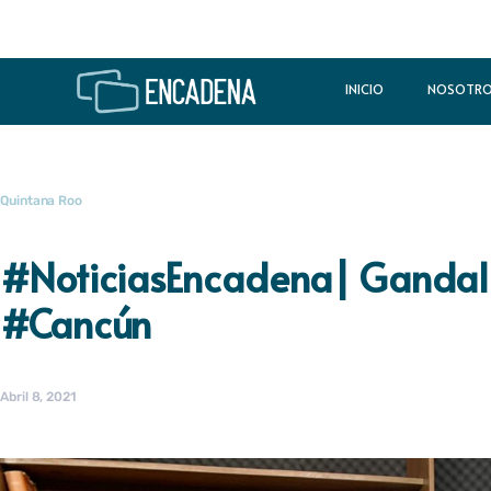
INICIO
NOSOTR
Quintana Roo
#NoticiasEncadena| Gandall
#Cancún
Abril 8, 2021