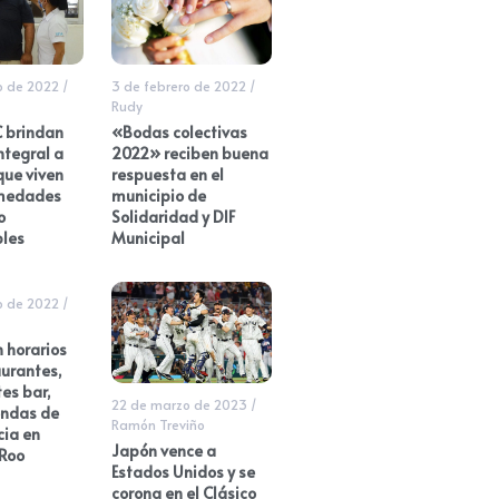
ro de 2022
/
3 de febrero de 2022
/
Rudy
 brindan
«Bodas colectivas
ntegral a
2022» reciben buena
que viven
respuesta en el
rmedades
municipio de
o
Solidaridad y DIF
bles
Municipal
o de 2022
/
 horarios
aurantes,
es bar,
22 de marzo de 2023
/
endas de
Ramón Treviño
cia en
Japón vence a
 Roo
Estados Unidos y se
corona en el Clásico