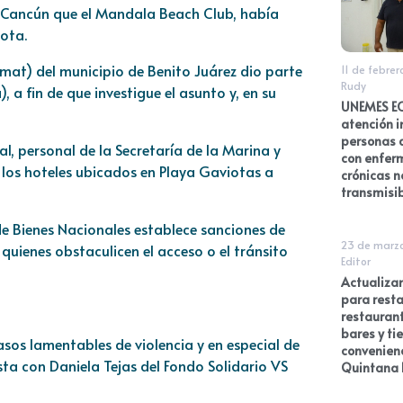
 Cancún que el Mandala Beach Club, había
iota.
emat) del municipio de Benito Juárez dio parte
11 de febre
Rudy
 a fin de que investigue el asunto y, en su
UNEMES EC
atención i
personas 
al, personal de la Secretaría de la Marina y
con enfe
 los hoteles ubicados en Playa Gaviotas a
crónicas n
transmisi
 de Bienes Nacionales establece sanciones de
23 de marz
quienes obstaculicen el acceso o el tránsito
Editor
Actualizan
para rest
restaurant
bares y ti
asos lamentables de violencia y en especial de
convenien
sta con Daniela Tejas del Fondo Solidario VS
Quintana