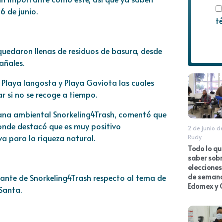
6 de junio.
t
quedaron llenas de residuos de basura, desde
añales.
Playa langosta y Playa Gaviota las cuales
r si no se recoge a tiempo.
adana ambiental Snorkeling4Trash, comentó que
onde destacó que es muy positivo
2 de junio 
 para la riqueza natural.
Rudy
Todo lo q
saber sobr
elecciones
rante de Snorkeling4Trash respecto al tema de
de seman
Edomex y 
Santa.