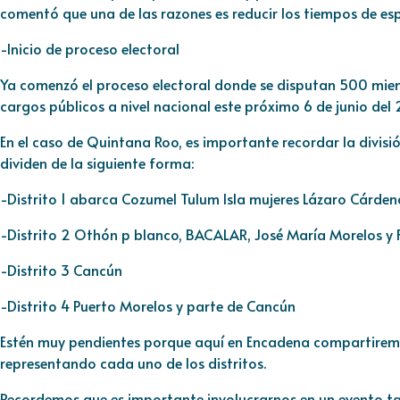
comentó que una de las razones es reducir los tiempos de espe
-Inicio de proceso electoral
Ya comenzó el proceso electoral donde se disputan 500 mie
cargos públicos a nivel nacional este próximo 6 de junio del 
En el caso de Quintana Roo, es importante recordar la división
dividen de la siguiente forma:
-Distrito 1 abarca Cozumel Tulum Isla mujeres Lázaro Cárdena
-Distrito 2 Othón p blanco, BACALAR, José María Morelos y Fe
-Distrito 3 Cancún
-Distrito 4 Puerto Morelos y parte de Cancún
Estén muy pendientes porque aquí en Encadena compartiremo
representando cada uno de los distritos.
Recordemos que es importante involucrarnos en un evento t