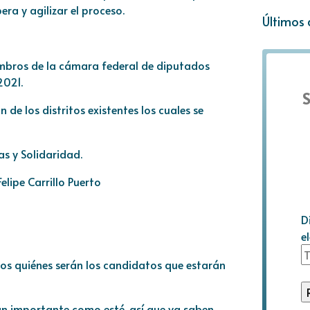
ra y agilizar el proceso.
Últimos 
mbros de la cámara federal de diputados
2021.
S
 de los distritos existentes los cuales se
s y Solidaridad.
lipe Carrillo Puerto
D
e
s quiénes serán los candidatos que estarán
an importante como esté, así que ya saben