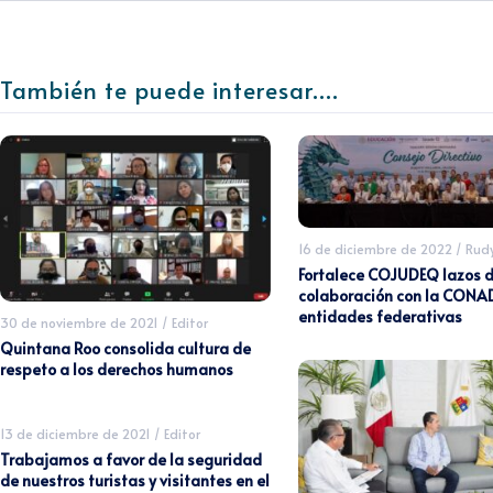
También te puede interesar....
16 de diciembre de 2022
/
Rud
Fortalece COJUDEQ lazos 
colaboración con la CONAD
entidades federativas
30 de noviembre de 2021
/
Editor
Quintana Roo consolida cultura de
respeto a los derechos humanos
13 de diciembre de 2021
/
Editor
Trabajamos a favor de la seguridad
de nuestros turistas y visitantes en el