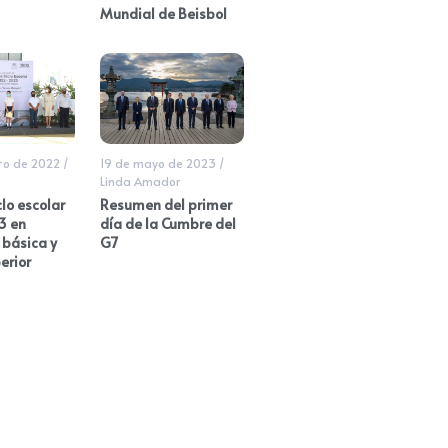
Mundial de Beisbol
to de 2022
/
19 de mayo de 2023
/
Linda Amador
iclo escolar
Resumen del primer
3 en
día de la Cumbre del
 básica y
G7
erior