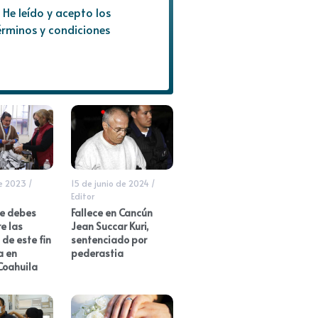
He leído y acepto los
érminos y condiciones
de 2023
/
15 de junio de 2024
/
Editor
ue debes
Fallece en Cancún
e las
Jean Succar Kuri,
 de este fin
sentenciado por
a en
pederastia
Coahuila