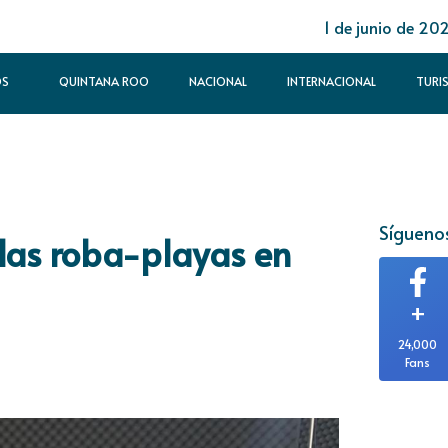
1 de junio de 20
OS
QUINTANA ROO
NACIONAL
INTERNACIONAL
TURI
Síguenos
as roba-playas en
+
24,000
Fans