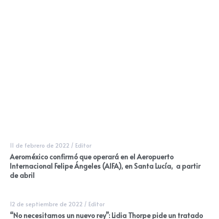
11 de febrero de 2022
/
Editor
Aeroméxico confirmó que operará en el Aeropuerto
Internacional Felipe Ángeles (AIFA), en Santa Lucía, a partir
de abril
12 de septiembre de 2022
/
Editor
“No necesitamos un nuevo rey”: Lidia Thorpe pide un tratado