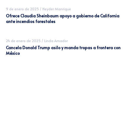
9 de enero de 2025
/
Heyder Manrique
Ofrece Claudia Sheinbaum apoyo a gobierno de California
ante incendios forestales
24 de enero de 2025
/
Linda Amador
Cancela Donald Trump asilo y manda tropas a frontera con
México