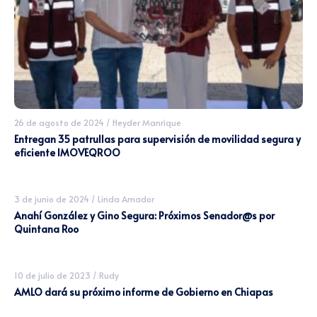
26 de agosto de 2024
/
Heyder Manrique
Entregan 35 patrullas para supervisión de movilidad segura y
eficiente IMOVEQROO
3 de junio de 2024
/
Linda Amador
Anahí González y Gino Segura: Próximos Senador@s por
Quintana Roo
10 de julio de 2023
/
Rudy
AMLO dará su próximo informe de Gobierno en Chiapas