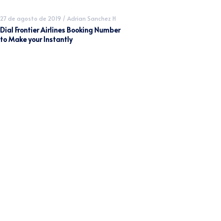
27 de agosto de 2019
/
Adrian Sanchez H
Dial Frontier Airlines Booking Number
to Make your Instantly