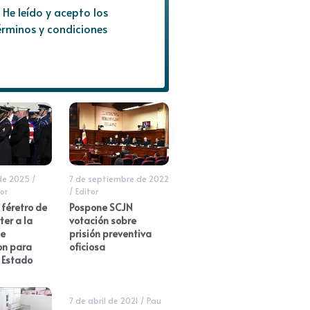
He leído y acepto los
érminos y condiciones
de 2025
/
7 de septiembre de 2022
or
/
Editor
féretro de
Pospone SCJN
er a la
votación sobre
de
prisión preventiva
n para
oficiosa
 Estado
7 de abril de 2021
/
Pau