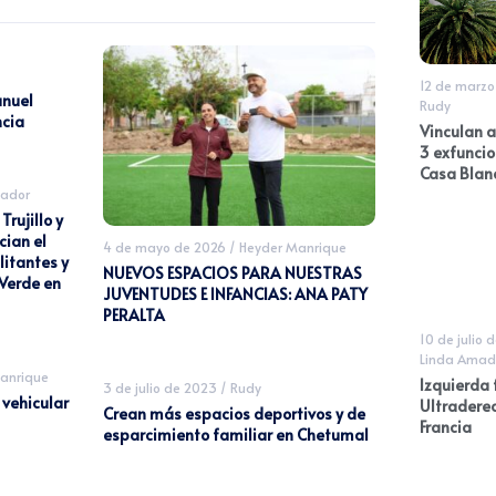
12 de marzo
nuel
Rudy
ncia
Vinculan a
3 exfuncio
Casa Blan
ador
rujillo y
cian el
4 de mayo de 2026
/
Heyder Manrique
litantes y
NUEVOS ESPACIOS PARA NUESTRAS
Verde en
JUVENTUDES E INFANCIAS: ANA PATY
PERALTA
10 de julio 
Linda Amad
anrique
Izquierda 
3 de julio de 2023
/
Rudy
 vehicular
Ultradere
Crean más espacios deportivos y de
Francia
esparcimiento familiar en Chetumal