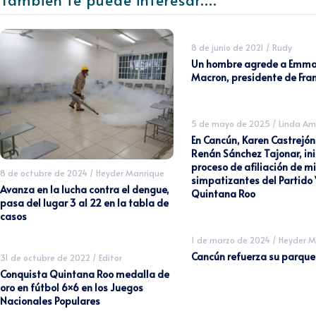
8 de junio de 2021
/
Rudy
Un hombre agrede a Emma
Macron, presidente de Fra
5 de mayo de 2025
/
Linda Am
En Cancún, Karen Castrejón T
Renán Sánchez Tajonar, ini
proceso de afiliación de mi
8 de octubre de 2024
/
Heyder Manrique
simpatizantes del Partido 
Avanza en la lucha contra el dengue,
Quintana Roo
pasa del lugar 3 al 22 en la tabla de
casos
1 de marzo de 2024
/
Heyder M
Cancún refuerza su parque
31 de octubre de 2022
/
Editor
Conquista Quintana Roo medalla de
oro en fútbol 6×6 en los Juegos
Nacionales Populares