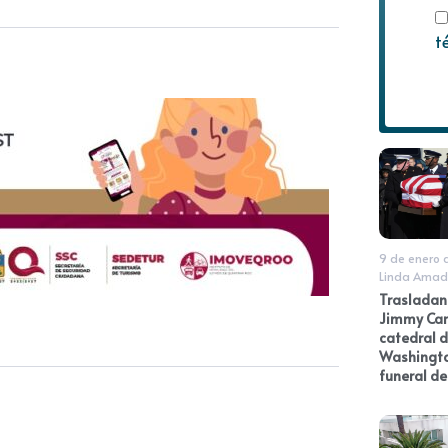
t
9 de enero 
Linda Amad
Trasladan 
Jimmy Cart
catedral 
Washingto
funeral de