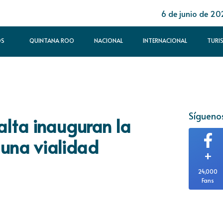
6 de junio de 20
OS
QUINTANA ROO
NACIONAL
INTERNACIONAL
TURI
Síguenos
lta inauguran la
 una vialidad
+
24,000
Fans