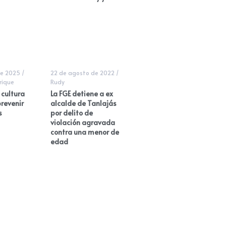
de 2025
/
22 de agosto de 2022
/
rique
Rudy
 cultura
La FGE detiene a ex
prevenir
alcalde de Tanlajás
s
por delito de
violación agravada
contra una menor de
edad