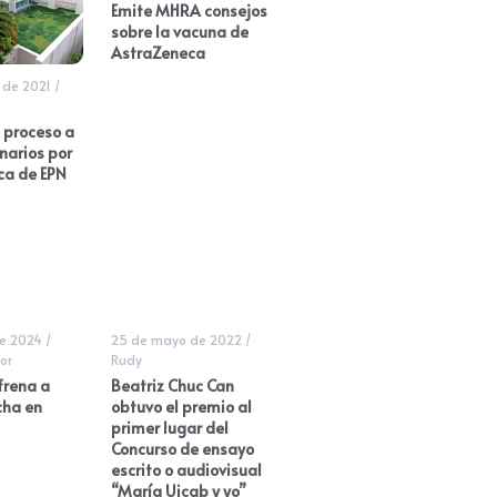
Emite MHRA consejos
sobre la vacuna de
AstraZeneca
 de 2021
/
 proceso a
narios por
ca de EPN
de 2024
/
25 de mayo de 2022
/
or
Rudy
frena a
Beatriz Chuc Can
cha en
obtuvo el premio al
primer lugar del
Concurso de ensayo
escrito o audiovisual
“María Uicab y yo”