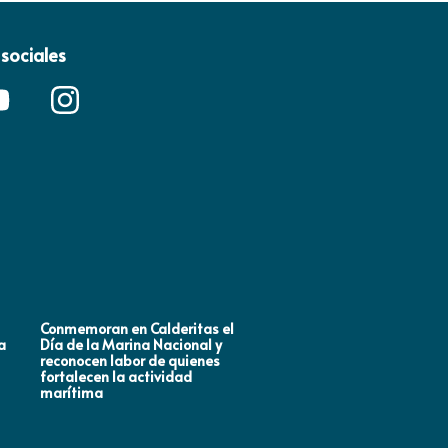
sociales
Conmemoran en Calderitas el
Mara Lezama y más de 25
a
Día de la Marina Nacional y
quintanarroenses respald
reconocen labor de quienes
llamado de Claudia
fortalecen la actividad
Sheinbaum en defensa de
marítima
México