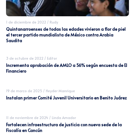
1 de diciembre de 2022
/
Rudy
Quintanarroenses de todas las edades vivieron a flor de piel
el tercer partido mundialista de México contra Arabia
Saudita
3 de octubre de 2022
/
Editor
Incrementa aprobación de AMLO a 56% según encuesta de El
Financiero
19 de marzo de 2025
/
Heyder Manrique
Instalan primer Comité Juvenil Universitario en Benito Juárez
11 de noviembre de 2024
/
Linda Amador
Fortalecen infraestructura de justicia con nueva sede de la
Fiscalía en Cancún